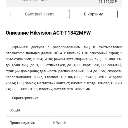
21 155,22 ₽
Быстрый заказ
В корзину
Описание Hikvision ACT-T1342MFW
Терминал доступа с распознаванием лиц и считывателем
отпечатков пальцев (Mifare 1K) 4.3" цветной LCD сенсорный экран; 2
объектива 2Мп, H.264; WDR; режим аутентификации лиц: 1:1 или 1:N,
до 1,500 лиц; до 3,000 отпечатков, до 3,000 карт; 150,000 событий;
функции домофона; дальность распознавания 0.3м до 1.5м; скорость
распознавания ≤0.2с, Ethernet 10/100/1000; RS-485; WiFi, Wiegand
26/34; USB; замок; магнитный контакт; кнопка выхода; темпер; DC12В,
1А; -30...+60°C; IP65; пластик/металл, 92×182×25 мм.
Характеристики:
Общее
Производитель
HiWatch