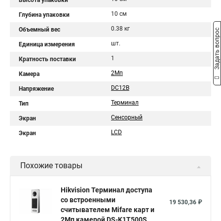
Высота упаковки
10 см
Глубина упаковки
0.38 кг
Объемный вес
Задать вопрос
шт.
Единица измерения
1
Кратность поставки
2Мп
Камера
DC12В
Напряжение
Терминал
Тип
Сенсорный
Экран
LCD
Экран
Похожие товары
Hikvision Терминал доступа
со встроенными
19 530,36 ₽
считывателем Mifare карт и
2Мп камерой DS-K1T500S