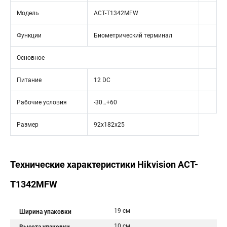
Модель
ACT-T1342MFW
Функции
Биометрический терминал
Основное
Питание
12 DC
Рабочие условия
-30…+60
Размер
92х182х25
Технические характеристики Hikvision ACT-
T1342MFW
19 см
Ширина упаковки
10 см