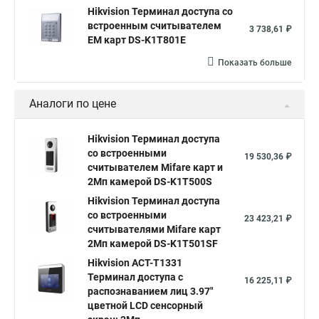
Hikvision Терминал доступа со
встроенным считывателем
3 738,61 ₽
EM карт DS-K1T801E
Показать больше
Аналоги по цене
Hikvision Терминал доступа
со встроенными
19 530,36 ₽
считывателем Mifare карт и
2Мп камерой DS-K1T500S
Hikvision Терминал доступа
со встроенными
23 423,21 ₽
считывателями Mifare карт
2Мп камерой DS-K1T501SF
Hikvision ACT-T1331
Терминал доступа с
16 225,11 ₽
распознаванием лиц 3.97"
цветной LCD сенсорный