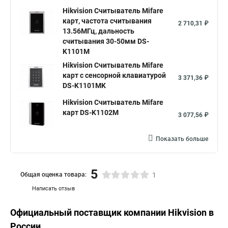
Hikvision Считыватель Mifare
карт, частота считывания
2 710,31 ₽
13.56МГц, дальность
считывания 30-50мм DS-
K1101M
Hikvision Считыватель Mifare
карт с сенсорной клавиатурой
3 371,36 ₽
DS-K1101MK
Hikvision Считыватель Mifare
карт DS-K1102M
3 077,56 ₽
Показать больше
5
Общая оценка товара:
1
Написать отзыв
Официальный поставщик компании
Hikvision
в
России