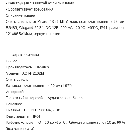
• Конструкция с защитой от пыли и влаги
• Соответствует требования
Описание товара
Считыватель карт Mifare (13.56 МГц); дальность считывания до 50 мм;
RS485; Wiegand 26/34; DC 12В; 500 мА; -20 °C...+65°C; IP64; размеры:
121×86.5×14мм; корпус: пластик.
Характеристики:
Общее
Производитель HiWatch
Модель ACT-R2102M
Считыватель
Дальность считывания ≤ 50 мм (1.97″)
Интерфейс
Тревожный интерфейс Аудиотревога: бипер
Основное
Питание DC 12 В, 500 мА, 2 Вт
Класс защиты IP64
Рабочие условия От -20 до +65 °C. Рабочая влажность: от 10 до 90 %
(без конденсата)