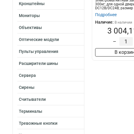
Электромагнитный за
Кронштейны
300кг; для одной двер
DC12В/DC24В; размер
25.5мм; стал...
Подробнее
Мониторы
Наличие:
В наличии
Объективы
3 004,1
Оптические модули
–
Пульты управления
В корзи
Расширители шины
Сервера
Сирены
Считыватели
Терминалы
Тревожные кнопки