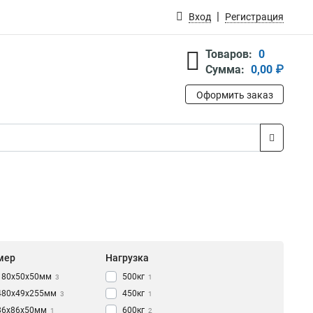
Вход
Регистрация
Товаров:
0
Сумма:
0,00 ₽
Оформить заказ
мер
Нагрузка
180х50х50мм
500кг
3
1
480х49х255мм
450кг
3
1
86х86х50мм
600кг
1
2