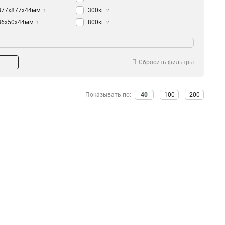
877х877х44мм
300кг
1
2
86х50х44мм
800кг
1
2
90х35х377мм
1
86х86х257мм
1
90х35х289мм
1
Сбросить фильтры
86х86х289мм
1
185х60х13мм
1
155х110х40мм
Показывать по:
40
100
200
1
48х115х25мм
1
205х58х46мм
1
180х40х28мм
2
240х49х255мм
2
93х50х30мм
2
205х35х40мм
2
250х47х285мм
3