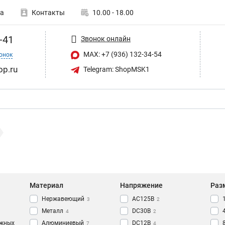
а
Контакты
10.00 - 18.00
-41
Звонок онлайн
MAX: +7 (936) 132-34-54
онок
op.ru
Telegram: ShopMSK1
Материал
Напряжение
Раз
Нержавеющий
AC125В
3
2
Металл
DC30В
4
2
ажных
Алюминиевый
DC12В
7
4