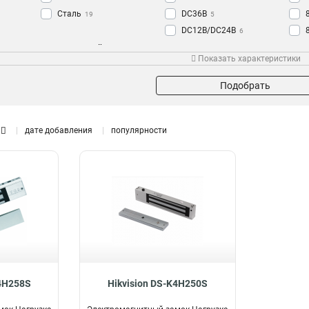
Сталь
DC36В
19
5
DC12В/DC24В
6
Пожароустойчивость
Показать характеристики
Да
1
Подобрать
дате добавления
популярности
K4H258S
Hikvision DS-K4H250S