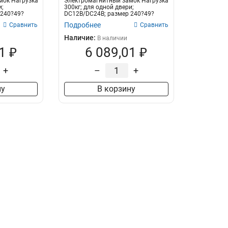
мок Нагрузка
Электромагнитный замок Нагрузка
и;
300кг; для одной двери;
 240?49?
DC12В/DC24В; размер 240?49?
25.5мм; стал...
Подробнее
Сравнить
Сравнить
Наличие:
В наличии
1 ₽
6 089,01 ₽
+
–
+
ну
В корзину