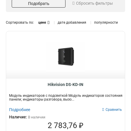
Сбросить фильтры
Подобрать
Ик-подсветка
Формат видеосжатия
Да
H264
3
3
Интерфейсы
Режим съемки
Сортировать по:
цене
дате добавления
популярности
RS-485
WDR
3
3
Ethernet
DNR
3
3
BLC
3
Разъем
Проводная сеть
RJ-45
10M/100M/1000M
3
3
Экран
LCD
1
TFT
1
Hikvision DS-KD-IN
Модуль индикаторов с подсветкой Модуль индикаторов состояния
панели; индикаторы разговора, вызо...
Подробнее
Сравнить
Наличие:
В наличии
2 783,76 ₽