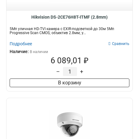
58вт
9
18вт
10
Hikvision DS-2CE76H8T-ITMF (2.8mm)
15вт
19
20вт
22
5Мп уличная HD-TVI камера с EXIR-подсветкой до 30м 5Мп
Progressive Scan CMOS; объектив 2.8мм; у...
Подробнее
Сравнить
Наличие:
В наличии
6 089,01 ₽
–
+
В корзину