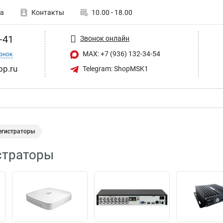
а
Контакты
10.00 - 18.00
-41
Звонок онлайн
MAX: +7 (936) 132-34-54
онок
op.ru
Telegram: ShopMSK1
егистраторы
страторы