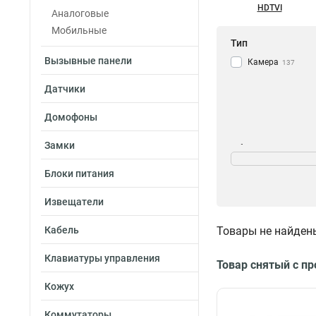
HDTVI
Аналоговые
Мобильные
Тип
Вызывные панели
Камера
137
Датчики
Домофоны
Замки
Объем памяти
8Тб
23
Блоки питания
6Тб
40
10Тб
Извещатели
39
Кабель
Товары не найден
Мощность
Клавиатуры управления
Товар снятый с п
300вт
1
Кожух
7вт
1
45вт
1
Коммутаторы