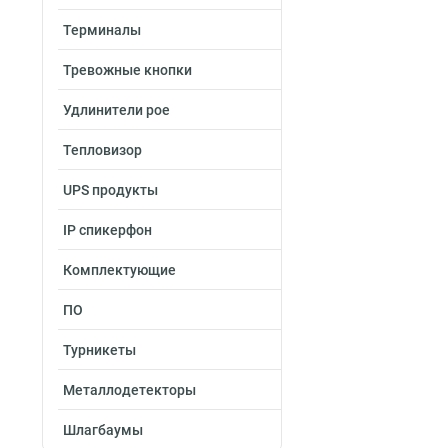
10вт
8
Терминалы
58вт
9
18вт
10
Тревожные кнопки
15вт
19
Удлинители poe
20вт
22
Тепловизор
UPS продукты
IP спикерфон
Комплектующие
ПО
Турникеты
Металлодетекторы
Шлагбаумы