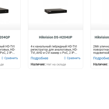
32Мбит/с
2
72Мбит/с
8
96Мбит/с
13
128Мбит/с
16
40Мбит/с
2
10Мбит/с
3
H204QP
Hikvision DS-H204UP
Hikvisio
60Мбит/с
4
80Мбит/с
7
ный HD-TVI
4-х канальный гибридный HD-TVI
2Мп улична
256Мбит/с
14
оговых, HD-
регистратор для аналоговых, HD-
поворотная
oC, 2 IP-...
TVI, AHD и CVI камер с PoC, 2 IP-...
подсветкой
160Мбит/с
17
Scan CM...
Подробнее
Подробне
Сравнить
Сравнить
Наличие:
Наличие:
аде
Нет на складе