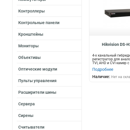
5вт
1
82вт
1
Контроллеры
3вт
1
Контрольные панели
165вт
1
50вт
1
Кронштейны
120вт
1
Hikvision DS-
105вт
2
Мониторы
55вт
2
4-х канальный гибрид
Объективы
95вт
2
регистратор для анал
TVI, AHD и CVI камер с P
280вт
2
Оптические модули
Подробнее
180вт
2
Наличие:
Нет на скл
60вт
3
Пульты управления
12вт
3
Расширители шины
25вт
4
75вт
4
Сервера
40вт
4
65вт
4
Сирены
6вт
5
Считыватели
8вт
5