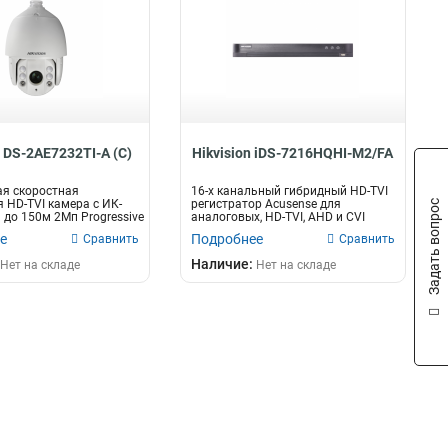
n DS-2AE7232TI-A (C)
Hikvision iDS-7216HQHI-M2/FA
я скоростная
16-х канальный гибридный HD-TVI
 HD-TVI камера с ИК-
регистратор Acusense для
Задать вопрос
 до 150м 2Мп Progressive
аналоговых, HD-TVI, AHD и CVI
камер +...
е
Подробнее
Сравнить
Сравнить
Наличие:
Нет на складе
Нет на складе