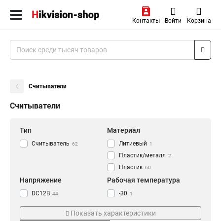
Контакты
Войти
Корзина
Считыватели
Считыватели
Тип
Материал
Считыватель
Литиевый
62
1
Пластик/металл
2
Пластик
60
Напряжение
Рабочая температура
DC12В
-30
44
1
-20
7
Показать характеристики
-25
1