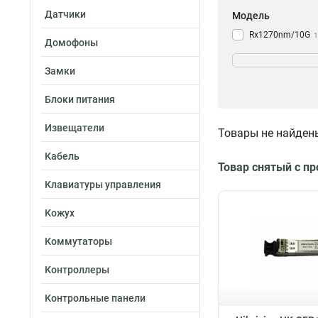
Датчики
Модель
Rx1270nm/10G
1
Домофоны
Tx1330nm/10G
1
Rx1330nm/10G
1
Замки
Tx1270nm/10G
1
Блоки питания
TX1310nm/125G
1
Извещатели
Товары не найден
TX1550nm/125G
1
Кабель
RX1310nm/125G
Товар снятый с п
TX1310nm/125G
Клавиатуры управления
Кожух
Коммутаторы
Контроллеры
Контрольные панели