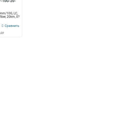
+-10G-20-
nm/10G, LC,
iber, 20km, 0?
Сравнить
аде