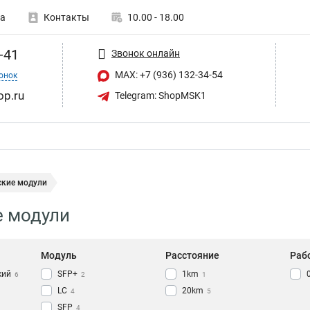
а
Контакты
10.00 - 18.00
-41
Звонок онлайн
MAX: +7 (936) 132-34-54
онок
op.ru
Telegram: ShopMSK1
ские модули
е модули
Модуль
Расстояние
Раб
кий
SFP+
1km
6
2
1
LC
20km
4
5
SFP
4