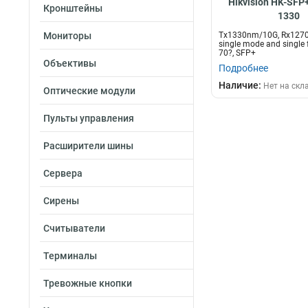
Hikvision HK-SFP
Кронштейны
1330
Мониторы
Tx1330nm/10G, Rx1270
single mode and single f
70?, SFP+
Объективы
Подробнее
Наличие:
Нет на скл
Оптические модули
Пульты управления
Расширители шины
Сервера
Сирены
Считыватели
Терминалы
Тревожные кнопки