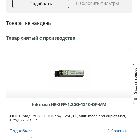
Сбросить фильтры
Подобрать
Single
Rx1270nm/10G
5
1
Multi
Tx1330nm/10G
1
1
duplex
Rx1330nm/10G
2
1
Товары не найдены
Tx1270nm/10G
1
TX1310nm/125GRX1550nm/125GLC
Товар снятый с производства
1
TX1550nm/125GRX1310nm/125GLC
1
RX1310nm/125G
2
TX1310nm/125G
2
Задать вопрос
Hikvision HK-SFP-1.25G-1310-DF-MM
TX1310nm/1.25G, RX1310nm/1.25G, LC, Multi mode and duplex fiber,
1km, 0?70?, SFP
Подробнее
Сравнить