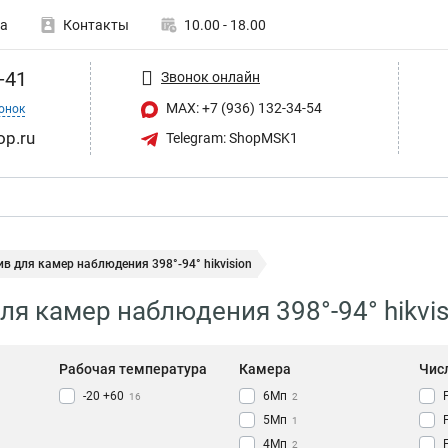
а
Контакты
10.00 - 18.00
-41
Звонок онлайн
MAX: +7 (936) 132-34-54
онок
op.ru
Telegram: ShopMSK1
в для камер наблюдения 398°-94° hikvision
ля камер наблюдения 398°-94° hikvis
Рабочая температура
Камера
Чис
-20 +60
6Мп
16
2
5Мп
1
4Мп
2