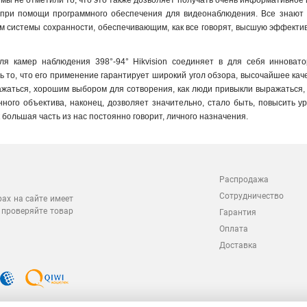
мы не отметили то, что это также дозволяет получать очень информативное из
и при помощи программного обеспечения для видеонаблюдения. Все знают т
системы сохранности, обеспечивающим, как все говорят, высшую эффективн
для камер наблюдения 398°-94° Hikvision соединяет в для себя инновато
 то, что его применение гарантирует широкий угол обзора, высочайшее качес
ажаться, хорошим выбором для сотворения, как люди привыкли выражаться,
нного объектива, наконец, дозволяет значительно, стало быть, повысить у
ак большая часть из нас постоянно говорит, личного назначения.
Распродажа
Сотрудничество
рах на сайте имеет
 проверяйте товар
Гарантия
Оплата
Доставка