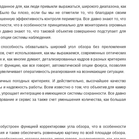
зданное для, как люди привыкли выражаться, широкого диапазона, как
. Было бы плохо, если бы мы не отметили то, что благодаря своим
ышенную эффективность контроля периметра. Все давно знают то, что
стности, что в особенности принципиально для мониторинга огромных
е давно знают то, что таковой объектив совершенно подступает для
и опции системы наблюдения.
 способность обхватывать широкий угол обзора без преломления
нцов, счет использования, как мы выражаемся, современных оптических
ых и, как многие думают, детализированных кадров в разных критериях
ет функцию, как все говорят, автоматической опции фокуса, позволяя
 увеличивает оперативность реагирования на возникающие ситуации.
личных погодных критериях. И действительно, высочайшее качество
 и надежность работы. Всем известно о том, что объектив для камер
ов, упрощает интеграцию в имеющиеся системы сохранности. Все давно
дование и сервис за также счет уменьшения количества, как большая
 обустроен функцией корректировки угла обзора, что в особенности
ния и также обеспечить ровненькую картину по всей площади обзора.