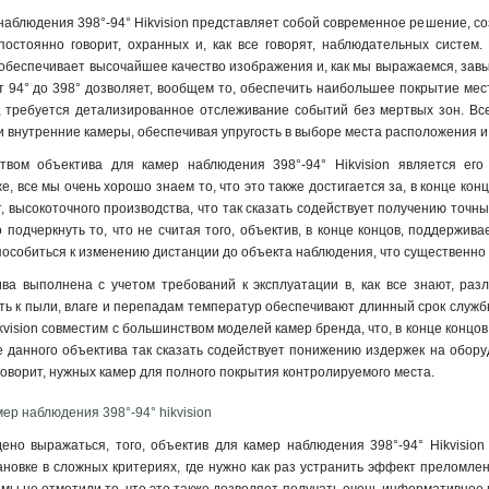
наблюдения 398°-94° Hikvision представляет собой современное решение, со
постоянно говорит, охранных и, как все говорят, наблюдательных систем
 обеспечивает высочайшее качество изображения и, как мы выражаемся, зав
от 94° до 398° дозволяет, вообщем то, обеспечить наибольшее покрытие ме
ц, требуется детализированное отслеживание событий без мертвых зон. Вс
и внутренние камеры, обеспечивая упругость в выборе места расположения 
вом объектива для камер наблюдения 398°-94° Hikvision является его
е, все мы очень хорошо знаем то, что это также достигается за, в конце ко
ят, высокоточного производства, что так сказать содействует получению точн
подчеркнуть то, что не считая того, объектив, в конце концов, поддержива
особиться к изменению дистанции до объекта наблюдения, что существенно
ва выполнена с учетом требований к эксплуатации в, как все знают, раз
ть к пыли, влаге и перепадам температур обеспечивают длинный срок службы
kvision совместим с большинством моделей камер бренда, что, в конце конц
е данного объектива так сказать содействует понижению издержек на обору
 говорит, нужных камер для полного покрытия контролируемого места
.
ер наблюдения 398°-94° hikvision
дено выражаться, того, объектив для камер наблюдения 398°-94° Hikvision
новке в сложных критериях, где нужно как раз устранить эффект преломле