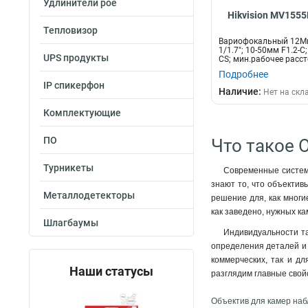
Удлинители poe
Hikvision MV155
Тепловизор
Вариофокальный 12Мп
1/1.7"; 10-50мм F1.2-С
UPS продукты
CS; мин.рабочее расст
Подробнее
IP спикерфон
Наличие:
Нет на скл
Комплектующие
ПО
Что такое 
Турникеты
Современные системы
знают то, что объектив
Металлодетекторы
решение для, как многи
как заведено, нужных ка
Шлагбаумы
Индивидуальности та
определения деталей и 
коммерческих, так и д
Наши статусы
разглядим главные свой
Объектив для камер набл