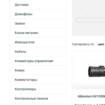
Датчики
Домофоны
Угол обзора
922°-286°
1
Замки
452°-138°
1
Блоки питания
1030°-256°
1
957°
1
Извещатели
Сортировать по:
цене
516°-167°
1
1168°-295°
1
Кабель
338°-88°
1
Клавиатуры управления
1019°-313°
1
398°-94°
2
Кожух
998°-271°
2
367°-115°
2
Коммутаторы
Контроллеры
Hikvision HV105
Контрольные панели