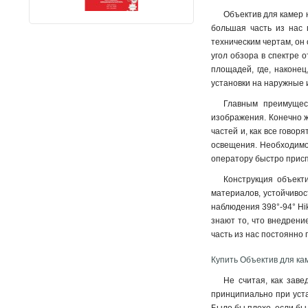
Объектив для камер 
большая часть из нас 
техническим чертам, он
угол обзора в спектре 
площадей, где, наконе
установки на наружные 
Главным преимущест
изображения. Конечно ж
частей и, как все говор
освещения. Необходимо 
оператору быстро присп
Конструкция объекти
материалов, устойчивос
наблюдения 398°-94° Hi
знают то, что внедрени
часть из нас постоянно
Купить Объектив для кам
Не считая, как заве
принципиально при уста