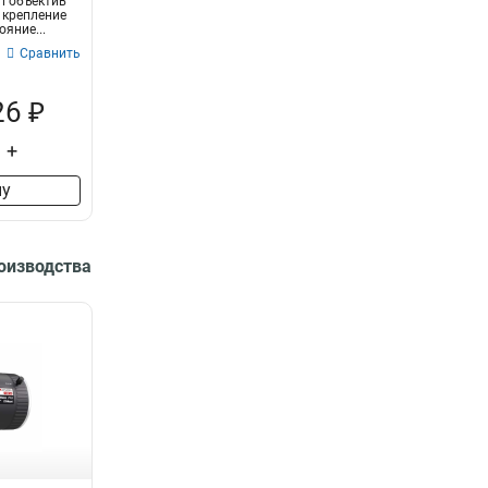
 объектив
; крепление
ояние...
Сравнить
26 ₽
+
ну
роизводства