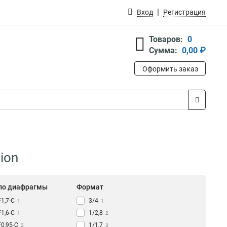
Вход
Регистрация
Товаров:
0
Сумма:
0,00 ₽
Оформить заказ
ion
ло диафрагмы
Формат
F1,7-С
3/4
1
1
F1,6-С
1/2,8
1
2
F0,95-С
1/1,7
2
3