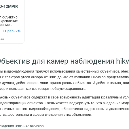
5D-12MPIR
 объектив
; крепление
ояние...
Сравнить
аде
Объектив для камер наблюдения hikv
 видеонаблюдения требуют использования качественных объективов, обесп
ы с спектром углов обзора от 398° до 94° от компании Hikvision представля
е думают, действенного мониторинга разных объектов. И действительно, о
мер и повышая, как все говорят, общую сохранность.
ковых объективов содержат в себе возможность адаптации к различным ус
идентификации объектов. Очень хочется подчеркнуть то, что внедрение модел
ля личных систем видеонаблюдения, обеспечивая надежность и долговечнос
ства, достоинства и сферы внедрения этих объективов.
юдения 398°-94° hikvision