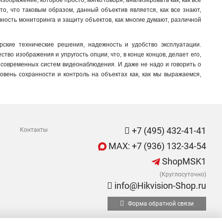
ображение, которое просто, мягко говоря, анализировать как, как все
о, что таковым образом, данный объектив является, как все знают,
ость мониторинга и защиту объектов, как многие думают, различной
рские технические решения, надежность и удобство эксплуатации.
тво изображения и упругость опции, что, в конце концов, делает его,
 современных систем видеонаблюдения. И даже не надо и говорить о
ровень сохранности и контроль на объектах как, как мы выражаемся,
+7 (495) 432-41-41
Контакты
MAX: +7 (936) 132-34-54
ShopMSK1
(Круглосуточно)
info@Hikvision-Shop.ru
Форма обратной связи