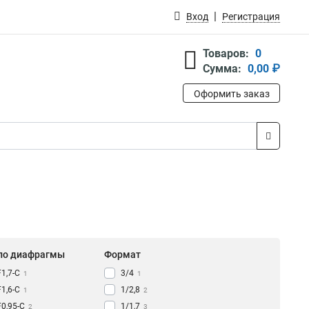
Вход
Регистрация
Товаров:
0
Сумма:
0,00 ₽
Оформить заказ
ло диафрагмы
Формат
F1,7-С
3/4
1
1
F1,6-С
1/2,8
1
2
F0,95-С
1/1,7
2
3