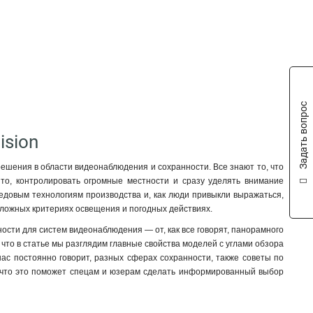
Задать вопрос
ision
решения в области видеонаблюдения и сохранности. Все знают то, что
 то, контролировать огромные местности и сразу уделять внимание
редовым технологиям производства и, как люди привыкли выражаться,
сложных критериях освещения и погодных действиях.
сти для систем видеонаблюдения — от, как все говорят, панорамного
 что в статье мы разглядим главные свойства моделей с углами обзора
 нас постоянно говорит, разных сферах сохранности, также советы по
о, что это поможет спецам и юзерам сделать информированный выбор