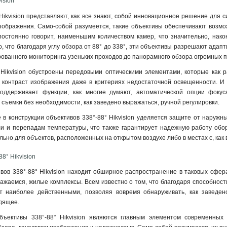
ision
Hikvision представляют, как все знают, собой инновационное решение для 
ображения. Само-собой разумеется, такие объективы обеспечивают возможн
постоянно говорит, наименьшим количеством камер, что значительно, нако
, что благодаря углу обзора от 88° до 338°, эти объективы разрешают адап
ированного мониторинга узеньких проходов до панорамного обзора огромных 
 Hikvision обустроены передовыми оптическими элементами, которые как 
 контраст изображения даже в критериях недостаточной освещенности. И д
поддерживает функции, как многие думают, автоматической опции фокус
 съемки без необходимости, как заведено выражаться, ручной регулировки
.
в конструкции объективов 338°-88° Hikvision уделяется защите от наружны
ли и перепадам температуры, что также гарантирует надежную работу обор
ьно для объектов, расположенных на открытом воздухе либо в местах с, как
8° Hikvision
ов 338°-88° Hikvision находит обширное распространение в таковых сфер
ражаемся, жилые комплексы. Всем известно о том, что благодаря способност
 наиболее действенными, позволяя вовремя обнаруживать, как заведено
дящее.
бъективы 338°-88° Hikvision являются главным элементом современных