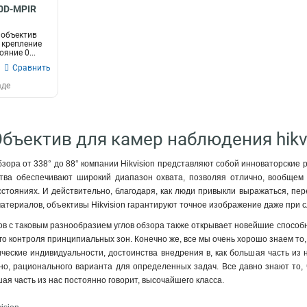
50D-MPIR
объектив
; крепление
яние 0...
Сравнить
аде
Объектив для камер наблюдения hikv
бзора от 338° до 88° компании Hikvision представляют собой инноваторские 
ства обеспечивают широкий диапазон охвата, позволяя отлично, вообщем
стояниях. И действительно, благодаря, как люди привыкли выражаться, пе
атериалов, объективы Hikvision гарантируют точное изображение даже при 
в с таковым разнообразием углов обзора также открывает новейшие способно
го контроля принципиальных зон. Конечно же, все мы очень хорошо знаем то,
нические индивидуальности, достоинства внедрения в, как большая часть из
стно, рационального варианта для определенных задач. Все давно знают т
ая часть из нас постоянно говорит, высочайшего класса.