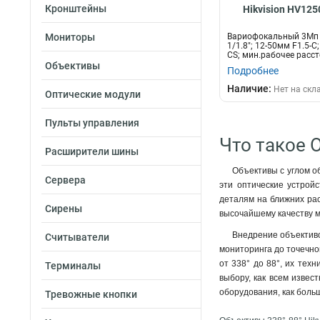
Кронштейны
Hikvision HV12
Мониторы
Вариофокальный 3Мп 
1/1.8"; 12-50мм F1.5-С
CS; мин.рабочее рассто
Объективы
Подробнее
Наличие:
Нет на скл
Оптические модули
Пульты управления
Что такое 
Расширители шины
Объективы с углом о
Сервера
эти оптические устрой
деталям на ближних рас
Сирены
высочайшему качеству м
Внедрение объективо
Считыватели
мониторинга до точечно
от 338° до 88°, их тех
Терминалы
выбору, как всем изве
оборудования, как больш
Тревожные кнопки