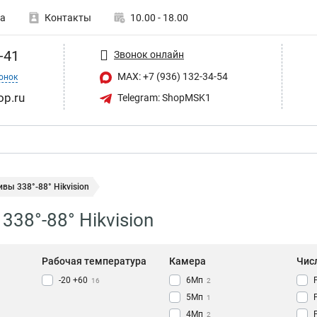
а
Контакты
10.00 - 18.00
-41
Звонок онлайн
MAX: +7 (936) 132-34-54
онок
op.ru
Telegram: ShopMSK1
вы 338°-88° Hikvision
38°-88° Hikvision
Рабочая температура
Камера
Чис
-20 +60
6Мп
16
2
5Мп
1
4Мп
2