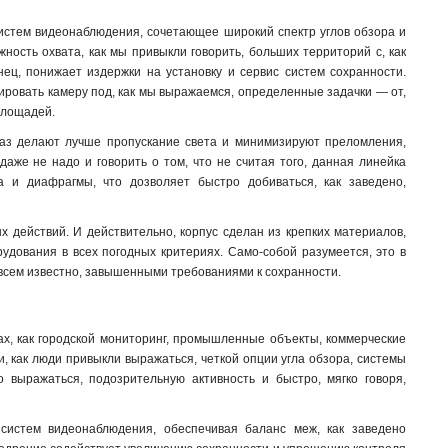
систем видеонаблюдения, сочетающее широкий спектр углов обзора и
ость охвата, как мы привыкли говорить, больших территорий с, как
нец, понижает издержки на установку и сервис систем сохранности.
тировать камеру под, как мы выражаемся, определенные задачки — от,
площадей.
раз делают лучше пропускание света и минимизируют преломления,
аже не надо и говорить о том, что не считая того, данная линейка
а и диафрагмы, что дозволяет быстро добиваться, как заведено,
х действий. И действительно, корпус сделан из крепких материалов,
удования в всех погодных критериях. Само-собой разумеется, это в
 всем известно, завышенными требованиями к сохранности.
ах, как городской мониторинг, промышленные объекты, коммерческие
и, как люди привыкли выражаться, четкой опции угла обзора, системы
 выражаться, подозрительную активность и быстро, мягко говоря,
 систем видеонаблюдения, обеспечивая баланс меж, как заведено