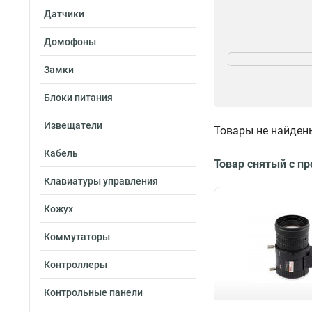
Датчики
Домофоны
Угол обзора
922°-286°
1
Замки
452°-138°
1
Блоки питания
1030°-256°
1
957°
1
Извещатели
Товары не найден
516°-167°
1
1168°-295°
1
Кабель
Товар снятый с п
338°-88°
1
Клавиатуры управления
1019°-313°
1
398°-94°
2
Кожух
998°-271°
2
367°-115°
2
Коммутаторы
Контроллеры
Контрольные панели