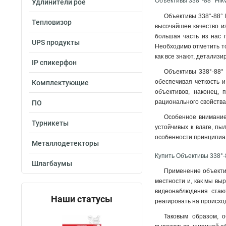
Объективы 338°-88° Hikv
Удлинители poe
Объективы 338°-88° 
Тепловизор
высочайшее качество из
большая часть из нас 
UPS продукты
Необходимо отметить то
как все знают, детализ
IP спикерфон
Объективы 338°-88°
обеспечивая четкость и
Комплектующие
объективов, наконец, 
рационального свойства
ПО
Особенное внимание 
Турникеты
устойчивых к влаге, пы
особенности принципиал
Металлодетекторы
Купить Объективы 338°-8
Шлагбаумы
Применение объектив
местности и, как мы вы
видеонаблюдения стают
Наши статусы
реагировать на происхо
Таковым образом, о