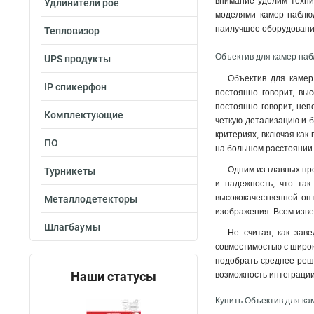
внимание уделим техни
Удлинители poe
моделями камер наблюд
наилучшее оборудование
Тепловизор
Объектив для камер наб
UPS продукты
Объектив для камер
IP спикерфон
постоянно говорит, вы
постоянно говорит, не
Комплектующие
четкую детализацию и б
критериях, включая как
ПО
на большом расстоянии
Одним из главных пр
Турникеты
и надежность, что так
высококачественной оп
Металлодетекторы
изображения. Всем извес
Шлагбаумы
Не считая, как зав
совместимостью с широк
подобрать среднее реш
Наши статусы
возможность интеграци
Купить Объектив для ка