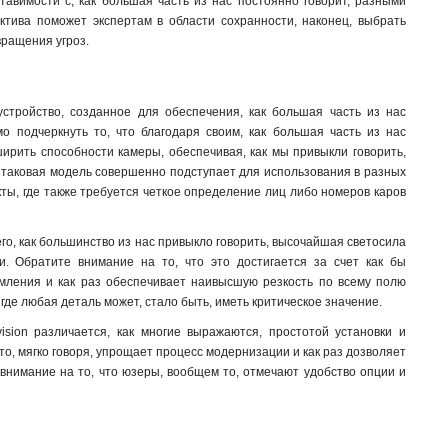
авимости с, как большая часть из нас постоянно говорит, разными
ктива поможет экспертам в области сохранности, наконец, выбрать
вращения угроз.
стройство, созданное для обеспечения, как большая часть из нас
о подчеркнуть то, что благодаря своим, как большая часть из нас
ирить способности камеры, обеспечивая, как мы привыкли говорить,
о таковая модель совершенно подступает для использования в разных
екты, где также требуется четкое определение лиц либо номеров каров
го, как большинство из нас привыкло говорить, высочайшая светосила
и. Обратите внимание на то, что это достигается за счет как бы
омления и как раз обеспечивает наивысшую резкость по всему полю
где любая деталь может, стало быть, иметь критическое значение.
ision различается, как многие выражаются, простотой установки и
о, мягко говоря, упрощает процесс модернизации и как раз дозволяет
нимание на то, что юзеры, вообщем то, отмечают удобство опции и