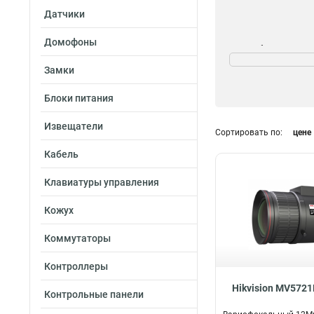
Датчики
Домофоны
Угол обзора
922°-286°
1
Замки
452°-138°
1
Блоки питания
1030°-256°
1
957°
1
Извещатели
Сортировать по:
цене
516°-167°
1
1168°-295°
1
Кабель
338°-88°
1
Клавиатуры управления
1019°-313°
1
398°-94°
2
Кожух
998°-271°
2
367°-115°
2
Коммутаторы
Контроллеры
Hikvision MV572
Контрольные панели