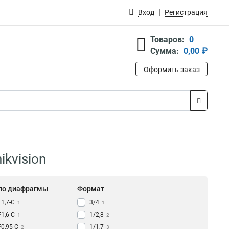
Вход
Регистрация
Товаров:
0
Сумма:
0,00 ₽
Оформить заказ
kvision
ло диафрагмы
Формат
F1,7-С
3/4
1
1
F1,6-С
1/2,8
1
2
F0,95-С
1/1,7
2
3