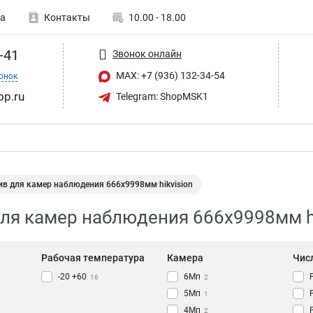
а
Контакты
10.00 - 18.00
-41
Звонок онлайн
MAX: +7 (936) 132-34-54
онок
op.ru
Telegram: ShopMSK1
в для камер наблюдения 666х9998мм hikvision
ля камер наблюдения 666х9998мм hi
Рабочая температура
Камера
Чис
-20 +60
6Мп
16
2
5Мп
1
4Мп
2