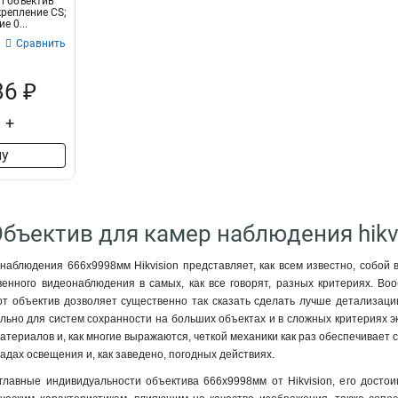
 объектив
 крепление CS;
е 0...
Сравнить
86 ₽
+
ну
Объектив для камер наблюдения hikv
наблюдения 666х9998мм Hikvision представляет, как всем известно, собой 
твенного видеонаблюдения в самых, как все говорят, разных критериях. В
от объектив дозволяет существенно так сказать сделать лучше детализаци
ьно для систем сохранности на больших объектах и в сложных критериях эксп
атериалов и, как многие выражаются, четкой механики как раз обеспечивает 
адах освещения и, как заведено, погодных действиях.
главные индивидуальности объектива 666х9998мм от Hikvision, его досто