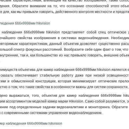
ческим характеристикам, влияющим на качество изображения, также сопост
ения. Обратите внимание на то, что осознание способностей этого объе
 для, как мы привыкли говорить, действенного контроля местности и предот
людения 666х9998мм hikvision
 наблюдения 666х9998мм hikvision представляет собой спец оптическое у
сочайшего свойства изображения в системах видеонаблюдения. Необходим
повторимым характеристикам, данный объектив дозволяет существенно расш
ольшой спектр фокусных расстояний. Вообразите себе один факт о том, чт
 внутренние, так и, как большинство из нас привыкло говорить, внешние объ
.
еимуществ объектива для камер наблюдения 666х9998мм hikvision является е
 сказать обеспечивает стабильную работу даже при низкой освещенност
тики и обмысленной конструкции, которая минимизирует оптические прел
тно о том, что такие свойства в особенности важны для систем сохранности, 
едено выражаться, того, объектив для камер наблюдения 666х9998мм hikv
им ассортиментом моделей камер марки Hikvision. Само-собой разумеется, эт
ение под определенные задачки видеоаналитики и мониторинга. Обратите в
и с современными системами управления видеонаблюдением
.
мер наблюдения 666х9998мм hikvision