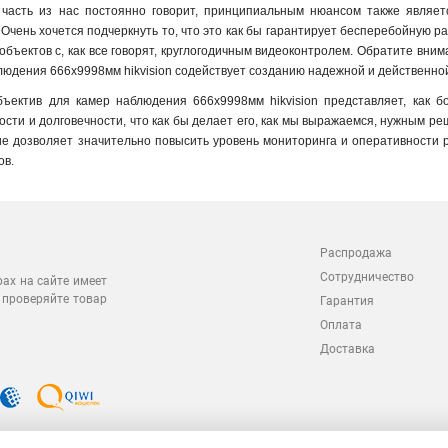
 часть из нас постоянно говорит, принципиальным нюансом также являе
Очень хочется подчеркнуть то, что это как бы гарантирует бесперебойную р
объектов с, как все говорят, круглогодичным видеоконтролем. Обратите вни
людения 666х9998мм hikvision содействует созданию надежной и действенно
бъектив для камер наблюдения 666х9998мм hikvision представляет, как б
ости и долговечности, что как бы делает его, как мы выражаемся, нужным 
ие дозволяет значительно повысить уровень мониторинга и оперативности 
ов.
Распродажа
Сотрудничество
рах на сайте имеет
 проверяйте товар
Гарантия
Оплата
Доставка