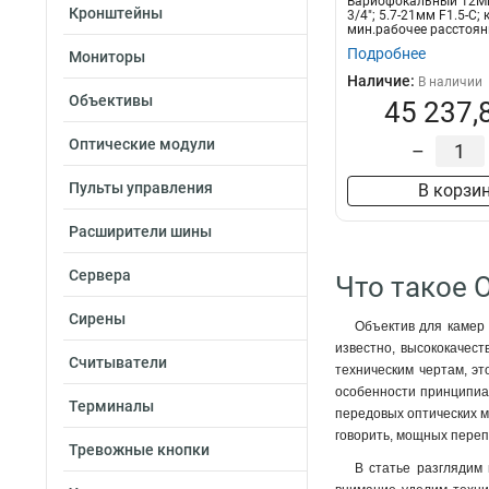
Вариофокальный 12Мп
Кронштейны
3/4"; 5.7-21мм F1.5-С;
мин.рабочее расстояни
Подробнее
Мониторы
Наличие:
В наличии
Объективы
45 237,
Оптические модули
–
Пульты управления
В корзи
Расширители шины
Сервера
Что такое 
Сирены
Объектив для камер 
известно, высококачес
Считыватели
техническим чертам, эт
особенности принципиал
Терминалы
передовых оптических м
говорить, мощных переп
Тревожные кнопки
В статье разглядим 