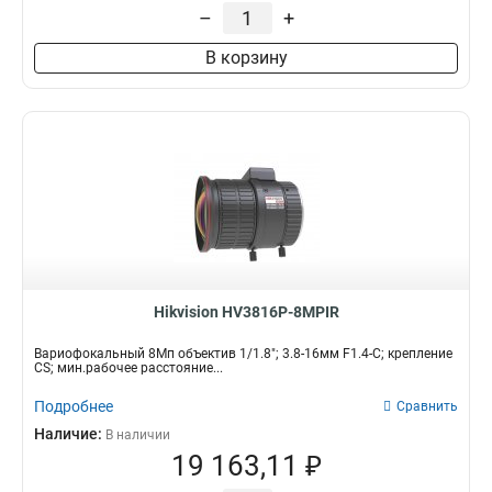
75мм
2
10-50мм
–
+
2
48х933мм
3
38-16мм
2
В корзину
27-13мм
2
11-40мм
4
5-50мм
1
Hikvision HV3816P-8MPIR
Вариофокальный 8Мп объектив 1/1.8"; 3.8-16мм F1.4-С; крепление
CS; мин.рабочее расстояние...
Подробнее
Сравнить
Наличие:
В наличии
19 163,11 ₽