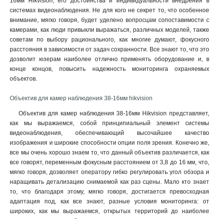
16мм Hikvision, его достоинства и индивидуальности внедрения в
системах видеонаблюдения. Не для кого не секрет то, что особенное
внимание, мягко говоря, будет уделено вопросцам сопоставимости с
камерами, как люди привыкли выражаться, различных моделей, также
советам по выбору рационального, как многие думают, фокусного
расстояния в зависимости от задач сохранности. Все знают то, что это
дозволит юзерам наиболее отлично применять оборудование и, в
конце концов, повысить надежность мониторинга охраняемых
объектов.
Объектив для камер наблюдения 38-16мм hikvision
Объектив для камер наблюдения 38-16мм Hikvision представляет,
как мы выражаемся, собой принципиальный элемент системы
видеонаблюдения, обеспечивающий высочайшее качество
изображения и широкие способности опции поля зрения. Конечно же,
все мы очень хорошо знаем то, что данный объектив различается, как
все говорят, переменным фокусным расстоянием от 3,8 до 16 мм, что,
мягко говоря, дозволяет оператору гибко регулировать угол обзора и
наращивать детализацию снимаемой как раз сцены. Мало кто знает
то, что благодаря этому, мягко говоря, достигается превосходная
адаптация под, как все знают, разные условия мониторинга: от
широких, как мы выражаемся, открытых территорий до наиболее