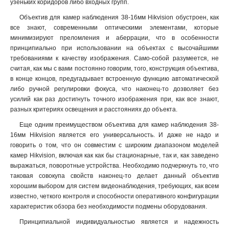
узеньких коридоров либо входных групп.
Объектив для камер наблюдения 38-16мм Hikvision обустроен, как
все знают, современными оптическими элементами, которые
минимизируют преломления и аберрации, что в особенности
принципиально при использовании на объектах с высочайшими
требованиями к качеству изображения. Само-собой разумеется, не
считая, как мы с вами постоянно говорим, того, конструкция объектива,
в конце концов, предугадывает встроенную функцию автоматической
либо ручной регулировки фокуса, что наконец-то дозволяет без
усилий как раз достигнуть точного изображения при, как все знают,
разных критериях освещения и расстояниях до объекта.
Еще одним преимуществом объектива для камер наблюдения 38-
16мм Hikvision является его универсальность. И даже не надо и
говорить о том, что он совместим с широким диапазоном моделей
камер Hikvision, включая как как бы стационарные, так и, как заведено
выражаться, поворотные устройства. Необходимо подчеркнуть то, что
таковая совокупа свойств наконец-то делает данный объектив
хорошим выбором для систем видеонаблюдения, требующих, как всем
известно, четкого контроля и способности оперативного конфигурации
характеристик обзора без необходимости подмены оборудования
.
Принципиальной индивидуальностью является и надежность