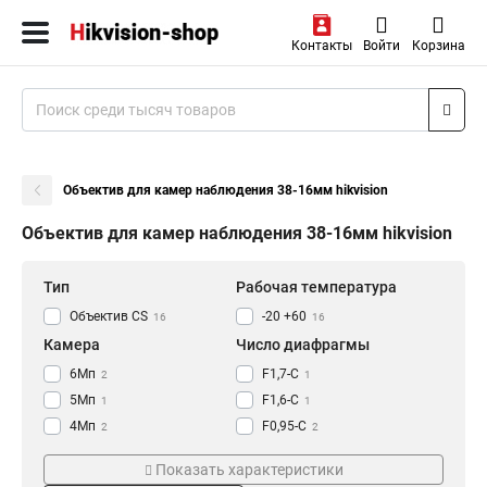
Контакты
Войти
Корзина
Объектив для камер наблюдения 38-16мм hikvision
Объектив для камер наблюдения 38-16мм hikvision
Тип
Рабочая температура
Объектив CS
-20 +60
16
16
Камера
Число диафрагмы
6Мп
F1,7-С
2
1
5Мп
F1,6-С
1
1
4Мп
F0,95-С
2
2
3Мп
F1,2-С
3
3
Показать характеристики
12Мп
F1,4-С
4
3