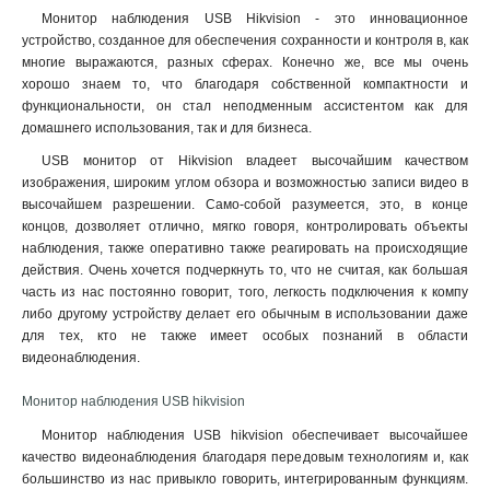
Монитор наблюдения USB Hikvision - это инновационное
устройство, созданное для обеспечения сохранности и контроля в, как
многие выражаются, разных сферах. Конечно же, все мы очень
хорошо знаем то, что благодаря собственной компактности и
функциональности, он стал неподменным ассистентом как для
домашнего использования, так и для бизнеса.
USB монитор от Hikvision владеет высочайшим качеством
изображения, широким углом обзора и возможностью записи видео в
высочайшем разрешении. Само-собой разумеется, это, в конце
концов, дозволяет отлично, мягко говоря, контролировать объекты
наблюдения, также оперативно также реагировать на происходящие
действия. Очень хочется подчеркнуть то, что не считая, как большая
часть из нас постоянно говорит, того, легкость подключения к компу
либо другому устройству делает его обычным в использовании даже
для тех, кто не также имеет особых познаний в области
видеонаблюдения.
Монитор наблюдения USB hikvision
Монитор наблюдения USB hikvision обеспечивает высочайшее
качество видеонаблюдения благодаря передовым технологиям и, как
большинство из нас привыкло говорить, интегрированным функциям.