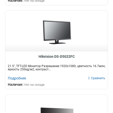
Наличие:
Нет на складе
117Вт
1
6мс
1288х7605х619мм
2
1
10Вт
1
14мс
7374х4525х7065мм
3
1
65Вт
1
5мс
7324х4319х706мм
6
1
130Вт
2
8мс
5114х3130х454мм
11
1
20Вт
2
124693х72523х799мм
2
190Вт
2
44558х27499х446мм
2
75Вт
2
30Вт
8
Hikvision DS-D5022FC
21.5", TFT-LED Монитор Разрешение 1920х1080; цветность 16.7млн;
яркость 250кд/м2; контраст...
Подробнее
Сравнить
Наличие:
Нет на складе