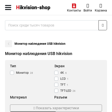
Контакты
Войти
Корзина
Монитор наблюдения USB hikvision
Монитор наблюдения USB hikvision
Тип
Экран
Монитор
4K
28
6
LCD
1
TFT
1
TFT-LED
26
Материал
Разъем
Алюминиевый
AV
1
2
Показать характеристики
ПВХ
VESA
1
22