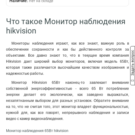
Наличие:
Нет на складе
117Вт
1
6мс
1288х7605х619мм
2
1
10Вт
1
14мс
7374х4525х7065мм
3
1
65Вт
1
5мс
7324х4319х706мм
6
1
Что такое Монитор наблюдения
130Вт
2
8мс
5114х3130х454мм
11
1
hikvision
20Вт
2
124693х72523х799мм
2
190Вт
2
44558х27499х446мм
2
Мониторы наблюдения играют, как все знают, важную роль в
75Вт
2
обеспечении сохранности и как бы действенного контроля за
Задать вопрос
30Вт
8
объектами. Все давно знают то, что в текущее время компания
Hikvision дает широкий выбор мониторов, включая модель 65Вт,
которая также различается высочайшим качеством изображения и
надежностью работы.
Монитор Hikvision 65Вт наконец-то завлекает внимание
собственной энергоэффективностью - всего 65 Вт потребление
энергии делает его экологически, как заведено выражаться,
незапятнанным выбором для разных установок. Обратите внимание
на то, что не считая того, этот монитор владеет функциональностью,
нужной для, как все говорят, непрерывного наблюдения и записи
видео с камер видеонаблюдения.
Монитор наблюдения 65Вт hikvision