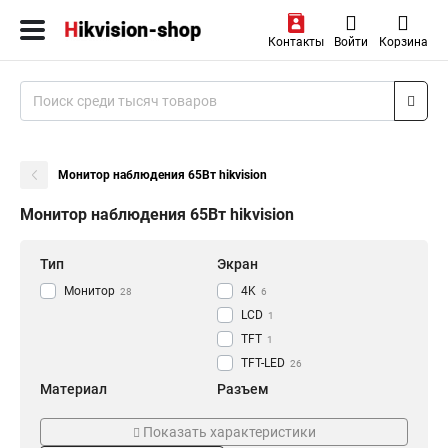
Контакты
Войти
Корзина
Монитор наблюдения 65Вт hikvision
Монитор наблюдения 65Вт hikvision
Тип
Экран
Монитор
4K
28
6
LCD
1
TFT
1
TFT-LED
26
Материал
Разъем
Алюминиевый
AV
1
2
Показать характеристики
ПВХ
VESA
1
22