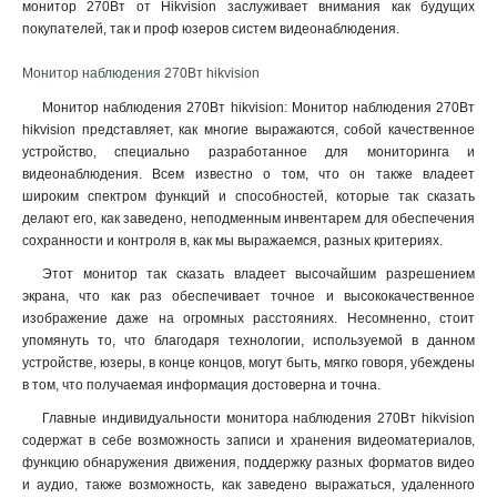
монитор 270Вт от Hikvision заслуживает внимания как будущих
покупателей, так и проф юзеров систем видеонаблюдения.
Монитор наблюдения 270Вт hikvision
Монитор наблюдения 270Вт hikvision: Монитор наблюдения 270Вт
hikvision представляет, как многие выражаются, собой качественное
устройство, специально разработанное для мониторинга и
видеонаблюдения. Всем известно о том, что он также владеет
широким спектром функций и способностей, которые так сказать
делают его, как заведено, неподменным инвентарем для обеспечения
сохранности и контроля в, как мы выражаемся, разных критериях.
Этот монитор так сказать владеет высочайшим разрешением
экрана, что как раз обеспечивает точное и высококачественное
изображение даже на огромных расстояниях. Несомненно, стоит
упомянуть то, что благодаря технологии, используемой в данном
устройстве, юзеры, в конце концов, могут быть, мягко говоря, убеждены
в том, что получаемая информация достоверна и точна
.
Главные индивидуальности монитора наблюдения 270Вт hikvision
содержат в себе возможность записи и хранения видеоматериалов,
функцию обнаружения движения, поддержку разных форматов видео
и аудио, также возможность, как заведено выражаться, удаленного