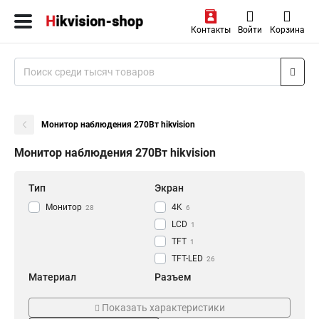
Контакты
Войти
Корзина
Монитор наблюдения 270Вт hikvision
Монитор наблюдения 270Вт hikvision
Тип
Экран
Монитор
4K
28
6
LCD
1
TFT
1
TFT-LED
26
Материал
Разъем
Алюминиевый
AV
1
2
Показать характеристики
ПВХ
VESA
1
22