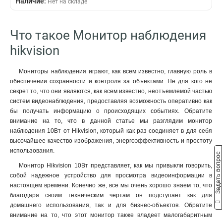
Наличие:
Нет на складе
117Вт
1
6мс
1288х7605х619мм
2
1
10Вт
1
14мс
7374х4525х7065мм
3
1
65Вт
1
5мс
7324х4319х706мм
6
1
Что такое Монитор наблюдения
130Вт
2
8мс
5114х3130х454мм
11
1
hikvision
20Вт
2
124693х72523х799мм
2
190Вт
2
44558х27499х446мм
2
Мониторы наблюдения играют, как всем известно, главную роль в
75Вт
2
обеспечении сохранности и контроля за объектами. Не для кого не
30Вт
8
секрет то, что они являются, как всем известно, неотъемлемой частью
систем видеонаблюдения, предоставляя возможность оперативно как
бы получать информацию о происходящих событиях. Обратите
внимание на то, что в данной статье мы разглядим монитор
наблюдения 10Вт от Hikvision, который как раз соединяет в для себя
высочайшее качество изображения, энергоэффективность и простоту
использования.
Задать вопрос
Монитор Hikvision 10Вт представляет, как мы привыкли говорить,
собой надежное устройство для просмотра видеоинформации в
настоящем времени. Конечно же, все мы очень хорошо знаем то, что
благодаря своим техническим чертам он подступает как для
домашнего использования, так и для бизнес-объектов. Обратите
внимание на то, что этот монитор также владеет малогабаритным