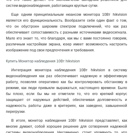
систем видеонаблюдения, работающих круглые сутки.
Еще одним принципиальным нюансом монитора 10Вт hikvision
является его функциональность. Вообразите себе один факт о том,
что он обустроен широким спектром подключений, что как раз
обеспечивает сопоставимость с разными источниками видеосигнала.
Мало кто знает то, что благодаря, как мы с вами постоянно говорим,
различным настройкам экрана, юзер имеет возможность настроить
изображение под свои предпочтения и требования
.
Купить Монитор наблюдения 10Вт hikvision
Интеграция монитора наблюдения 10Вт hikvision в систему
видеонаблюдения как раз обеспечивает надежную и эффективную
работу, позволяя оперативно как бы контролировать обстановку в
режиме, как люди привыкли выражаться, настоящего времени. Было
бы плохо, если бы мы не отметили то, что его крепкий корпус
защищает от наружных действий, обеспечивая долговечность и
надежность работы даже в критериях, как заведено, завышенной
перегрузки.
В итоге, монитор наблюдения 10Вт hikvision представляет, как
многие думают, собой хорошее решение для сотворения надежной
системы видеонаблюдения. Несомненно, стоит упомянуть то, что