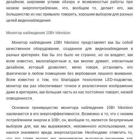
дизайном, широкими углами обзора и возможностью работы при
низком энергопотреблении, что, вообщем то, делает его, как
большинство из нас привыкло говорить, хорошим выбором для разных
целей видеонаблюдения.
Монитор наблюдения 10Вт hikvision
Монитор наблюдения 10Вт hikvision представляет как бы собой
качественное оборудование, созданное для видеонаблюдения в
разных критериях. Как бы это было не странно, но он владеет, как
всем известно, малогабаритным и, как многие думают, элегантным
дизайном, который дозволяет, мягко говоря, установить его
фактически в любом помещении без вербования лишнего внимания.
Всем известно о том, что благодаря технологии LED-подсветки,
монитор как раз обеспечивает точное и реалистичное изображение
даже в критериях, как большая часть из нас постоянно говорит, низкой
освещенности.
Основное преимущество монитора наблюдения 10Вт hikvision
заключается в его энергоэффективности. Возможно и то, что с низким
потреблением энергии в 10Вт, он, вообщем то, является безупречным
выбором для, как мы выражаемся, неизменного использования, не
нанося значимого вреда энергозатратам. Необходимо отметить то,
что это также делает его экономически выгодным решением для