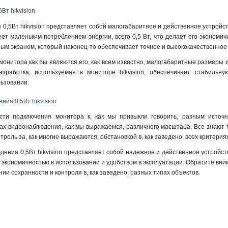
Вт hikvision
0,5Вт hikvision представляет собой малогабаритное и действенное устройст
еет маленьким потреблением энергии, всего 0,5 Вт, что делает его экономи
ым экраном, который наконец-то обеспечивает точное и высококачественно
онитора как бы являются его, как всем известно, малогабаритные размеры и 
азработка, используемая в мониторе hikvision, обеспечивает стабильн
льзовании
.
ния 0,5Вт hikvision
сти подключения монитора к, как мы привыкли говорить, разным источн
ах видеонаблюдения, как мы выражаемся, различного масштаба. Все знают т
роль за, как многие выражаются, обстановкой в, как заведено, всех критериях
дения 0,5Вт hikvision представляет собой надежное и действенное устройс
 экономичностью в использовании и удобством в эксплуатации. Обратите вним
ии сохранности и контроля в, как заведено, разных типах объектов.