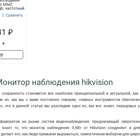
наблюдения
75Вт
2
о 60м2;
дБ; частотный
30Вт
8
Сравнить
31 ₽
+
ну
Монитор наблюдения hikvision
сохранность становится все наиболее принципиальной и актуальной, как 
им из, как мы с вами постоянно говорим, главных инструментов обеспеч
о, что в данной статье мы разглядим одно из, как все знают, передовых 
з фаворитов на рынке систем видеонаблюдения, предлагающий сверхтех
 знает то, что монитор наблюдения 0,5Вт от Hikvision соединяет в дл
ы делает его, как люди привыкли выражаться, симпатичным выбором для широ