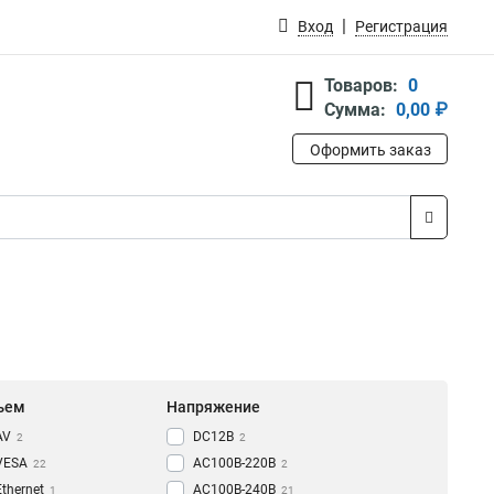
Вход
Регистрация
Товаров:
0
Сумма:
0,00 ₽
Оформить заказ
ъем
Напряжение
AV
DC12В
2
2
VESA
AC100В-220В
22
2
Ethernet
AC100В-240В
1
21