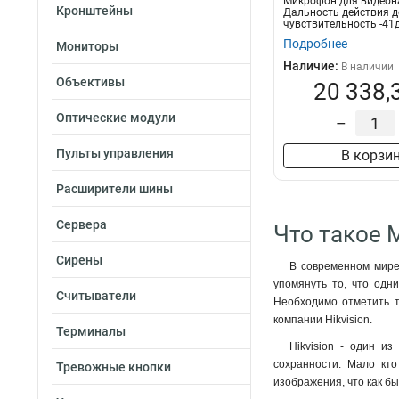
Микрофон для видео
Кронштейны
Дальность действия д
чувствительность -41
диап...
Подробнее
Мониторы
Наличие:
В наличии
Объективы
20 338,
Оптические модули
–
Пульты управления
В корзи
Расширители шины
Сервера
Что такое 
Сирены
В современном мире 
упомянуть то, что одн
Считыватели
Необходимо отметить т
компании Hikvision.
Терминалы
Hikvision - один и
сохранности. Мало кто
Тревожные кнопки
изображения, что как б