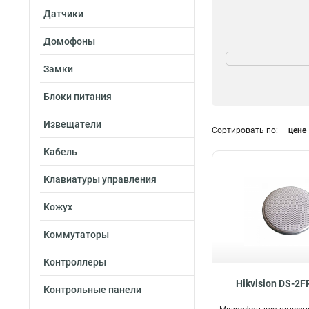
Датчики
Домофоны
Разрешение
3840х2160
7
Замки
1920х1080
16
Блоки питания
800х400
1
1366х768
2
Извещатели
Сортировать по:
цене
Кабель
Клавиатуры управления
Кожух
Коммутаторы
Контроллеры
Hikvision DS-2
Контрольные панели