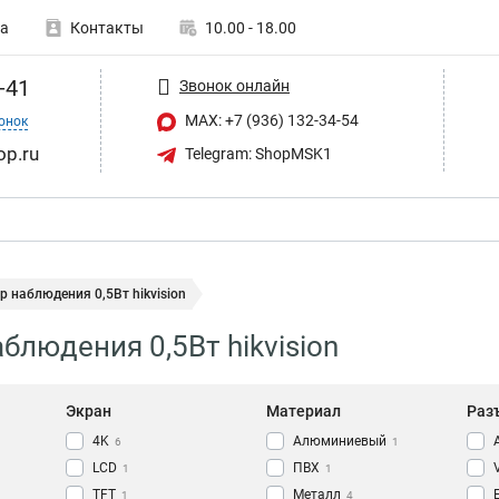
а
Контакты
10.00 - 18.00
-41
Звонок онлайн
MAX: +7 (936) 132-34-54
онок
op.ru
Telegram: ShopMSK1
 наблюдения 0,5Вт hikvision
блюдения 0,5Вт hikvision
Экран
Материал
Раз
4K
Алюминиевый
6
1
LCD
ПВХ
1
1
TFT
Металл
1
4