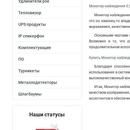
Удлинители poe
Монитор наблюдения 0,5
Тепловизор
Монитор наблюдения 
что он наконец-то влад
UPS продукты
выражаемся, качественн
Основными чертами м
IP спикерфон
Возможно и то, что р
продолжительном испо
Комплектующие
Купить Монитор наблюде
ПО
Благодаря способно
Турникеты
использования в систем
высококачественный конт
Металлодетекторы
Итак, Монитор наблю
качеством изображения,
Шлагбаумы
ассистентом в обеспечен
Наши статусы