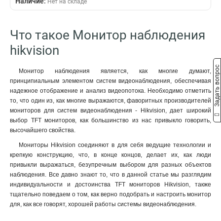
Наличие:
Нет на складе
117Вт
1
6мс
1288х7605х619мм
2
1
10Вт
1
14мс
7374х4525х7065мм
3
1
65Вт
1
5мс
7324х4319х706мм
6
1
Что такое Монитор наблюдения
130Вт
2
8мс
5114х3130х454мм
11
1
hikvision
20Вт
2
124693х72523х799мм
2
190Вт
2
44558х27499х446мм
2
Задать вопрос
Монитор наблюдения является, как многие думают,
75Вт
2
принципиальным элементом систем видеонаблюдения, обеспечивая
30Вт
8
надежное отображение и анализ видеопотока. Необходимо отметить
то, что один из, как многие выражаются, фаворитных производителей
мониторов для систем видеонаблюдения - Hikvision, дает широкий
выбор TFT мониторов, как большинство из нас привыкло говорить,
высочайшего свойства.
Мониторы Hikvision соединяют в для себя ведущие технологии и
крепкую конструкцию, что, в конце концов, делает их, как люди
привыкли выражаться, безупречным выбором для разных объектов
наблюдения. Все давно знают то, что в данной статье мы разглядим
индивидуальности и достоинства TFT мониторов Hikvision, также
тщательно поведаем о том, как верно подобрать и настроить монитор
для, как все говорят, хорошей работы системы видеонаблюдения.