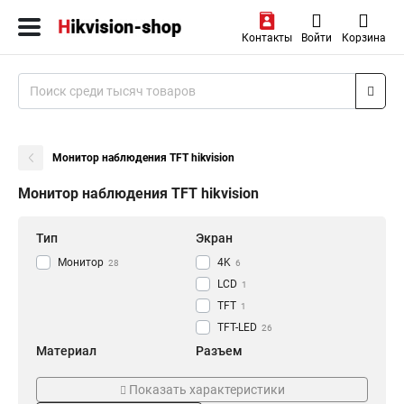
Контакты
Войти
Корзина
Монитор наблюдения TFT hikvision
Монитор наблюдения TFT hikvision
Тип
Экран
Монитор
4K
28
6
LCD
1
TFT
1
TFT-LED
26
Материал
Разъем
Алюминиевый
AV
1
2
Показать характеристики
ПВХ
VESA
1
22