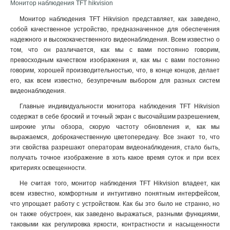
Монитор наблюдения TFT hikvision
Монитор наблюдения TFT Hikvision представляет, как заведено,
собой качественное устройство, предназначенное для обеспечения
надежного и высококачественного видеонаблюдения. Всем известно о
том, что он различается, как мы с вами постоянно говорим,
превосходным качеством изображения и, как мы с вами постоянно
говорим, хорошей производительностью, что, в конце концов, делает
его, как всем известно, безупречным выбором для разных систем
видеонаблюдения.
Главные индивидуальности монитора наблюдения TFT Hikvision
содержат в себе броский и точный экран с высочайшим разрешением,
широкие углы обзора, скорую частоту обновления и, как мы
выражаемся, доброкачественную цветопередачу. Все знают то, что
эти свойства разрешают операторам видеонаблюдения, стало быть,
получать точное изображение в хоть какое время суток и при всех
критериях освещенности
.
Не считая того, монитор наблюдения TFT Hikvision владеет, как
всем известно, комфортным и интуитивно понятным интерфейсом,
что упрощает работу с устройством. Как бы это было не странно, но
он также обустроен, как заведено выражаться, разными функциями,
таковыми как регулировка яркости, контрастности и насыщенности