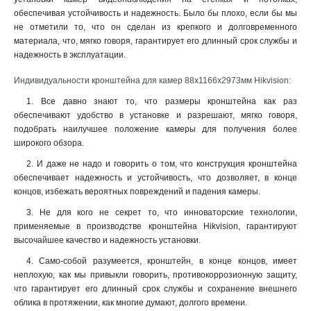
обеспечивая устойчивость и надежность. Было бы плохо, если бы мы
120х122х1735мм
1
не отметили то, что он сделан из крепкого и долговременного
210х90мм
1
материала, что, мягко говоря, гарантирует его длинный срок службы и
117х194х4513мм
1
надежность в эксплуатации.
1768х194х4178мм
1
77х77х198мм
Индивидуальности кронштейна для камер 88х1166х2973мм Hikvision:
1
194х110х50мм
1
1. Все давно знают то, что размеры кронштейна как раз
2534х85мм
1
обеспечивают удобство в установке и разрешают, мягко говоря,
подобрать наилучшее положение камеры для получения более
140мм
1
широкого обзора.
157х534х184мм
1
2329х1426мм
2. И даже не надо и говорить о том, что конструкция кронштейна
1
обеспечивает надежность и устойчивость, что дозволяет, в конце
222х393х42мм
1
концов, избежать вероятных повреждений и падения камеры.
1255х171х3555мм
1
3. Не для кого не секрет то, что инноваторские технологии,
180х74х150мм
1
применяемые в производстве кронштейна Hikvision, гарантируют
85х60х55мм
1
высочайшее качество и надежность установки.
4125х140х228мм
1
4. Само-собой разумеется, кронштейн, в конце концов, имеет
1758х1165х202мм
1
неплохую, как мы привыкли говорить, противокоррозионную защиту,
209х243х326мм
1
что гарантирует его длинный срок службы и сохранение внешнего
2056х359мм
1
облика в протяжении, как многие думают, долгого времени.