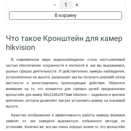
229х141х715мм
1
–
+
4552х1304х8415мм
1
В корзину
110х145х189мм
1
2555х314х5464мм
1
2097х314х6008мм
1
Что такое Кронштейн для камер
2239х80х1258мм
1
88х1166х2973мм
1
hikvision
70x971x2179мм
1
120мм
1
В современном мире видеонаблюдение стало неотъемлемой
157х1657х618мм
1
частью обеспечения сохранности и контроля в, как мы выражаемся,
165х757мм
разных сферах деятельности. И действительно, камеры наблюдения,
1
установленные на высоте, разрешают как бы получать широкий обзор
1571х164х455мм
1
местности и регистрировать происходящие действия. Обратите
136х48мм
1
внимание на то, что конкретно для таковых целей предназначен
120х40мм
1
кронштейн для камер 88х1166х2973мм hikvision – надежное и крепкое
157х1848х534мм
1
крепление, которое дозволяет как раз установить камеру на значимой
165х65х190мм
высоте.
1
1785х164х41мм
1
Качество изображения и эффективность работы камеры впрямую
162х137х42мм
1
зависят от, как заведено выражаться, избранного метода ее
установки. Конечно же, все мы очень хорошо знаем то, что кронштейн
1154х438мм
1