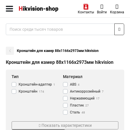
Контакты
Войти
Корзина
Кронштейн для камер 88х1166х2973мм hikvision
Кронштейн для камер 88х1166х2973мм hikvision
Тип
Материал
Кронштейн-адаптер
АВS
1
4
Кронштейн
Антикоррозийный
174
7
Нержавеющий
17
Пластик
27
Сталь
48
Алюминий
Цвет
Монтаж
118
Показать характеристики
Черный
Наклонный
5
8