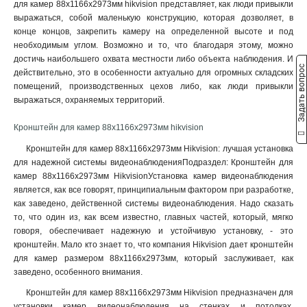
для камер 88х1166х2973мм hikvision представляет, как люди привыкли
3145x260х1849мм
1
выражаться, собой маленькую конструкцию, которая дозволяет, в
160х243х30мм
1
конце концов, закрепить камеру на определенной высоте и под
160х1835х243мм
1
необходимым углом. Возможно и то, что благодаря этому, можно
140х182х120мм
1
достичь наибольшего охвата местности либо объекта наблюдения. И
Задать вопрос
действительно, это в особенности актуально для огромных складских
131х1835х2285мм
1
помещений, производственных цехов либо, как люди привыкли
132х1835х2285мм
1
выражаться, охраняемых территорий.
123х180х223мм
1
123х180х2278мм
1
Кронштейн для камер 88х1166х2973мм hikvision
676х185х185мм
1
Кронштейн для камер 88х1166х2973мм Hikvision: лучшая установка
1495х555мм
1
для надежной системы видеонаблюденияПодраздел: Кронштейн для
150х573мм
1
камер 88х1166х2973мм HikvisionУстановка камер видеонаблюдения
150х560мм
является, как все говорят, принципиальным фактором при разработке,
1
как заведено, действенной системы видеонаблюдения. Надо сказать
493х246х88мм
1
то, что один из, как всем известно, главных частей, который, мягко
150х150х590мм
1
говоря, обеспечивает надежную и устойчивую установку, - это
105мм
1
кронштейн. Мало кто знает то, что компания Hikvision дает кронштейн
111х392мм
1
для камер размером 88х1166х2973мм, который заслуживает, как
117х226х194мм
заведено, особенного внимания.
1
704х84х200мм
1
Кронштейн для камер 88х1166х2973мм Hikvision предназначен для
127х46х25мм
1
установки камер видеонаблюдения на стенках и потолках,