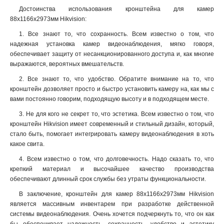
1675х1675х487мм
1
Достоинства использования кронштейна для камер
195мм
1
88х1166х2973мм Hikvision:
1835х142х232мм
1
1. Все знают то, что сохранность. Всем известно о том, что
1000-2000мм
1
надежная установка камер видеонаблюдения, мягко говоря,
1118х405х1083мм
1
обеспечивает защиту от несанкционированного доступа и, как многие
150х567мм
1
выражаются, вероятных вмешательств
.
136х183х213мм
1
2. Все знают то, что удобство. Обратите внимание на то, что
2647х152х1896мм
1
кронштейн дозволяет просто и быстро установить камеру на, как мы с
1911х76мм
1
вами постоянно говорим, подходящую высоту и в подходящем месте.
4552х130х8155мм
1
3. Не для кого не секрет то, что эстетика. Всем известно о том, что
286х424х1195мм
1
кронштейн Hikvision имеет современный и стильный дизайн, который,
115х200мм
стало быть, помогает интегрировать камеру видеонаблюдения в хоть
1
какое свита.
115х58мм
1
2758х269х1401мм
1
4. Всем известно о том, что долговечность. Надо сказать то, что
крепкий материал и высочайшее качество производства
98х182х362мм
1
обеспечивают длинный срок службы без утраты функциональности.
84х124х335мм
1
124х84х500мм
В заключение, кронштейн для камер 88х1166х2973мм Hikvision
1
является массивным инвентарем при разработке действенной
124х84х1000мм
1
системы видеонаблюдения. Очень хочется подчеркнуть то, что он как
158х40мм
1