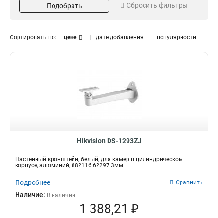
Сбросить фильтры
Подобрать
Серый
Потолочный
16
13
Белый
Внутрипотолочный
151
11
Размер
Поворот
Сортировать по:
цене
дате добавления
популярности
973х1826х3063мм
85°
1
1
225х982мм
45°
1
3
2035х2174мм
1
5625х180х309мм
1
157х86х246мм
1
255х171х3555мм
1
222х1393х422мм
1
97х182х305мм
1
117х194х310мм
1
Hikvision DS-1293ZJ
250мм
1
Настенный кронштейн, белый, для камер в цилиндрическом
209х195х114мм
1
корпусе, алюминий, 88?116.6?297.3мм
1694х146мм
1
Подробнее
Сравнить
140х228х4125мм
1
Наличие:
В наличии
136х212х32мм
1
1 388,21 ₽
160х160х342мм
1