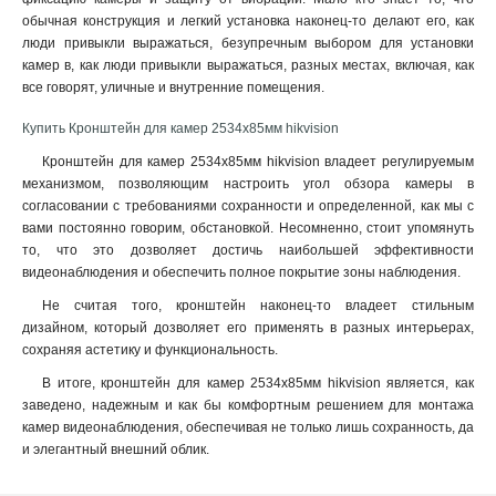
обычная конструкция и легкий установка наконец-то делают его, как
120х122х1735мм
1
люди привыкли выражаться, безупречным выбором для установки
210х90мм
1
камер в, как люди привыкли выражаться, разных местах, включая, как
117х194х4513мм
1
все говорят, уличные и внутренние помещения.
1768х194х4178мм
1
77х77х198мм
Купить Кронштейн для камер 2534х85мм hikvision
1
194х110х50мм
1
Кронштейн для камер 2534х85мм hikvision владеет регулируемым
2534х85мм
1
механизмом, позволяющим настроить угол обзора камеры в
согласовании с требованиями сохранности и определенной, как мы с
140мм
1
вами постоянно говорим, обстановкой. Несомненно, стоит упомянуть
157х534х184мм
1
то, что это дозволяет достичь наибольшей эффективности
2329х1426мм
1
видеонаблюдения и обеспечить полное покрытие зоны наблюдения.
222х393х42мм
1
Не считая того, кронштейн наконец-то владеет стильным
1255х171х3555мм
1
дизайном, который дозволяет его применять в разных интерьерах,
180х74х150мм
1
сохраняя aстетику и функциональность.
85х60х55мм
1
В итоге, кронштейн для камер 2534х85мм hikvision является, как
4125х140х228мм
1
заведено, надежным и как бы комфортным решением для монтажа
1758х1165х202мм
1
камер видеонаблюдения, обеспечивая не только лишь сохранность, да
209х243х326мм
1
и элегантный внешний облик.
2056х359мм
1