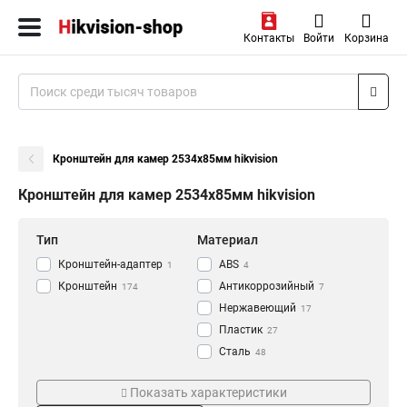
Контакты
Войти
Корзина
Кронштейн для камер 2534х85мм hikvision
Кронштейн для камер 2534х85мм hikvision
Тип
Материал
Кронштейн-адаптер
АВS
1
4
Кронштейн
Антикоррозийный
174
7
Нержавеющий
17
Пластик
27
Сталь
48
Алюминий
Цвет
Монтаж
118
Показать характеристики
Черный
Наклонный
5
8