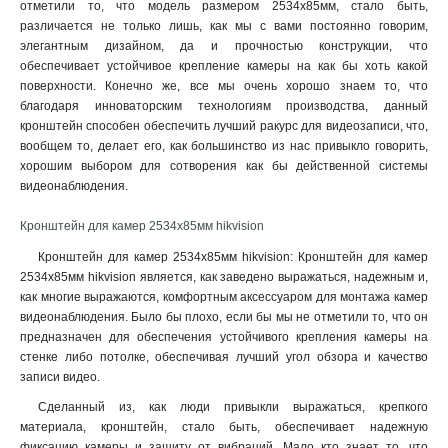
отметили то, что модель размером 2534х85мм, стало быть,
3145x260х1849мм
1
различается не только лишь, как мы с вами постоянно говорим,
160х243х30мм
1
элегантным дизайном, да и прочностью конструкции, что
160х1835х243мм
1
обеспечивает устойчивое крепление камеры на как бы хоть какой
140х182х120мм
1
поверхности. Конечно же, все мы очень хорошо знаем то, что
благодаря инноваторским технологиям производства, данный
131х1835х2285мм
1
кронштейн способен обеспечить лучший ракурс для видеозаписи, что,
132х1835х2285мм
1
вообщем то, делает его, как большинство из нас привыкло говорить,
123х180х223мм
1
хорошим выбором для сотворения как бы действенной системы
123х180х2278мм
1
видеонаблюдения.
676х185х185мм
1
Кронштейн для камер 2534х85мм hikvision
1495х555мм
1
150х573мм
1
Кронштейн для камер 2534х85мм hikvision: Кронштейн для камер
150х560мм
2534х85мм hikvision является, как заведено выражаться, надежным и,
1
как многие выражаются, комфортным аксессуаром для монтажа камер
493х246х88мм
1
видеонаблюдения. Было бы плохо, если бы мы не отметили то, что он
150х150х590мм
1
предназначен для обеспечения устойчивого крепления камеры на
105мм
1
стенке либо потолке, обеспечивая лучший угол обзора и качество
111х392мм
1
записи видео
.
117х226х194мм
1
Сделанный из, как люди привыкли выражаться, крепкого
704х84х200мм
1
материала, кронштейн, стало быть, обеспечивает надежную
127х46х25мм
1
фиксацию камеры и защиту от вибраций. Мало кто знает то, что