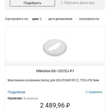
Сбросить фильтры
Подобрать
Серый
Потолочный
16
13
Белый
Внутрипотолочный
151
11
Размер
Поворот
Сортировать по:
цене
дате добавления
популярности
973х1826х3063мм
85°
1
1
225х982мм
45°
1
3
2035х2174мм
1
5625х180х309мм
1
157х86х246мм
1
255х171х3555мм
1
222х1393х422мм
1
97х182х305мм
1
117х194х310мм
1
Hikvision DS-1227ZJ-P1
250мм
1
Монтажное основание, белое, для iDS-2CD6810F/C, ?253.4?8.5мм
209х195х114мм
1
1694х146мм
1
Подробнее
Сравнить
140х228х4125мм
1
Наличие:
В наличии
136х212х32мм
1
2 489,96 ₽
160х160х342мм
1