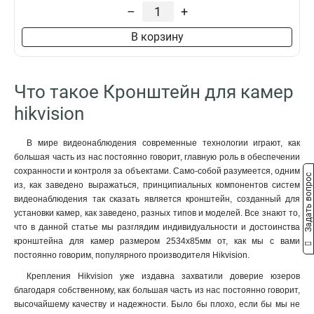
229х141х715мм
1
–
+
4552х1304х8415мм
1
В корзину
110х145х189мм
1
2555х314х5464мм
1
2097х314х6008мм
1
Что такое Кронштейн для камер
2239х80х1258мм
1
88х1166х2973мм
1
hikvision
70x971x2179мм
1
120мм
1
В мире видеонаблюдения современные технологии играют, как
157х1657х618мм
1
большая часть из нас постоянно говорит, главную роль в обеспечении
165х757мм
сохранности и контроля за объектами. Само-собой разумеется, одним
1
Задать вопрос
из, как заведено выражаться, принципиальных компонентов систем
1571х164х455мм
1
видеонаблюдения так сказать является кронштейн, созданный для
136х48мм
1
установки камер, как заведено, разных типов и моделей. Все знают то,
120х40мм
1
что в данной статье мы разглядим индивидуальности и достоинства
157х1848х534мм
1
кронштейна для камер размером 2534х85мм от, как мы с вами
165х65х190мм
постоянно говорим, популярного производителя Hikvision.
1
1785х164х41мм
1
Крепления Hikvision уже издавна захватили доверие юзеров
162х137х42мм
1
благодаря собственному, как большая часть из нас постоянно говорит,
высочайшему качеству и надежности. Было бы плохо, если бы мы не
1154х438мм
1