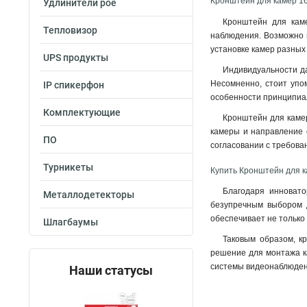
Кронштейн для камер 16
Удлинители poe
Кронштейн для каме
Тепловизор
наблюдения. Возможно и
установке камер разных
UPS продукты
Индивидуальности да
Несомненно, стоит упо
IP спикерфон
особенности принципиа
Комплектующие
Кронштейн для камер
камеры и направление 
ПО
согласовании с требов
Турникеты
Купить Кронштейн для к
Благодаря инновато
Металлодетекторы
безупречным выбором д
обеспечивает не только
Шлагбаумы
Таковым образом, к
решение для монтажа к
системы видеонаблюден
Наши статусы