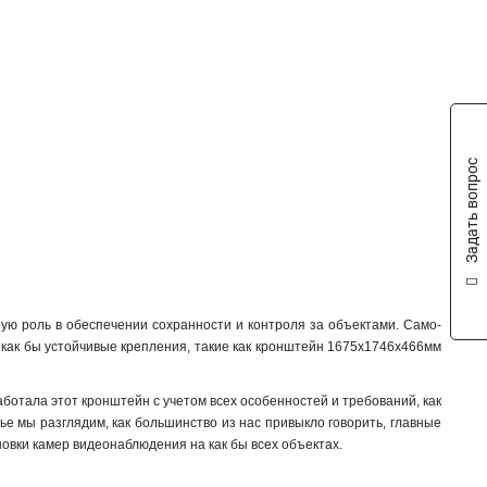
88х1166х2973мм
1
70x971x2179мм
1
120мм
1
157х1657х618мм
1
165х757мм
1
1571х164х455мм
1
136х48мм
1
Задать вопрос
120х40мм
1
157х1848х534мм
1
165х65х190мм
1
1785х164х41мм
1
162х137х42мм
1
1154х438мм
1
ую роль в обеспечении сохранности и контроля за объектами. Само-
3145x260х1849мм
1
 как бы устойчивые крепления, такие как кронштейн 1675х1746х466мм
160х243х30мм
1
160х1835х243мм
1
ботала этот кронштейн с учетом всех особенностей и требований, как
140х182х120мм
ье мы разглядим, как большинство из нас привыкло говорить, главные
1
овки камер видеонаблюдения на как бы всех объектах.
131х1835х2285мм
1
132х1835х2285мм
1