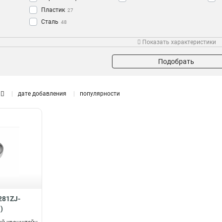
Пластик
27
Сталь
48
Алюминий
118
Показать характеристики
Подобрать
дате добавления
популярности
281ZJ-
)