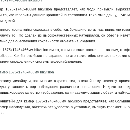
75х1746х466мм hikvision
р 1675х1746х466мм hikvision представляет, как люди привыкли выраж
 то, что габариты данного кронштейна составляют 1675 мм в длину, 1746 мм
 моделей.
нного кронштейна содержат в себе, как большинство из нас привыкло говор
мянуть то, что сделан из высококачественных материалов, он обеспечивае
льно для обеспечения сохранности объекта наблюдения
.
 1675х1746х466мм hikvision имеет, как мы с вами постоянно говорим, комф
обзора. Как бы это было не странно, но это также обеспечивает широкие 
аниями определенной системы видеонаблюдения.
амер 1675х1746х466мм hikvision
рскому дизайну и, как многие выражаются, высочайшему качеству произ
ля установки камер наблюдения различного назначения. И даже не надо 
 лишь хорошее качество изображения, да и надежную защиту объекта наблю
ронштейн для камер 1675х1746х466мм hikvision представляет, как больши
амер наблюдения, обеспечивая удобство в установке, высшую крепкость и 
ия.