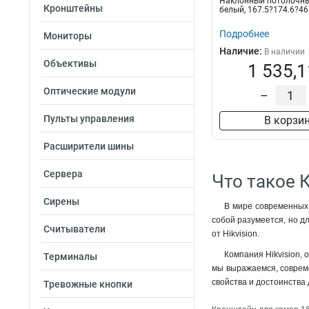
Наклонный потолочны
Кронштейны
белый, 167.5?174.6?4
Подробнее
Мониторы
Наличие:
В наличии
Объективы
1 535,1
Оптические модули
–
Пульты управления
В корзи
Расширители шины
Сервера
Что такое 
Сирены
В мире современных 
собой разумеется, но д
Считыватели
от Hikvision.
Компания Hikvision,
Терминалы
мы выражаемся, совреме
свойства и достоинства
Тревожные кнопки