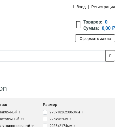
Вход
Регистрация
Товаров:
0
Сумма:
0,00 ₽
Оформить заказ
on
таж
Размер
Наклонный
973х1826х3063мм
8
1
Потолочный
225х982мм
13
1
Внутрипотолочный
2035х2174мм
11
1