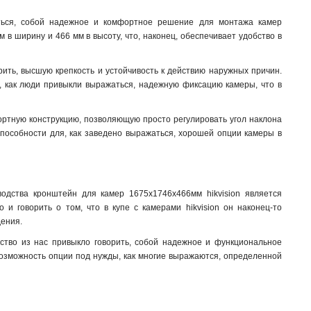
123х180х223мм
1
аться, собой надежное и комфортное решение для монтажа камер
123х180х2278мм
1
 в ширину и 466 мм в высоту, что, наконец, обеспечивает удобство в
676х185х185мм
1
1495х555мм
1
ить, высшую крепкость и устойчивость к действию наружных причин.
150х573мм
1
т, как люди привыкли выражаться, надежную фиксацию камеры, что в
150х560мм
1
493х246х88мм
1
ортную конструкцию, позволяющую просто регулировать угол наклона
150х150х590мм
1
способности для, как заведено выражаться, хорошей опции камеры в
105мм
1
111х392мм
1
117х226х194мм
1
704х84х200мм
1
водства кронштейн для камер 1675х1746х466мм hikvision является
и говорить о том, что в купе с камерами hikvision он наконец-то
127х46х25мм
1
дения.
120х122х1735мм
1
210х90мм
нство из нас привыкло говорить, собой надежное и функциональное
1
возможность опции под нужды, как многие выражаются, определенной
117х194х4513мм
1
1768х194х4178мм
1
77х77х198мм
1
194х110х50мм
1