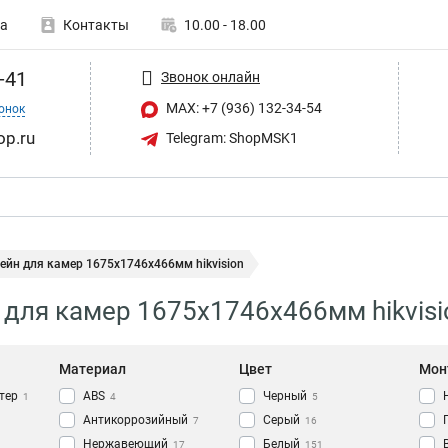
а
Контакты
10.00 - 18.00
-41
Звонок онлайн
MAX: +7 (936) 132-34-54
онок
op.ru
Telegram: ShopMSK1
йн для камер 1675х1746х466мм hikvision
для камер 1675х1746х466мм hikvisi
Материал
Цвет
Мон
тер
АВS
Черный
1
4
5
Антикоррозийный
Серый
7
16
Нержавеющий
Белый
17
151