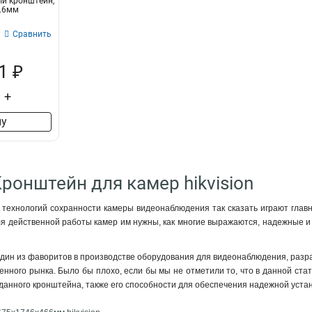
й кронштейн,
6.6мм
Сравнить
1 ₽
+
ну
Кронштейн для камер hikvision
технологий сохранности камеры видеонаблюдения так сказать играют главн
ля действенной работы камер им нужны, как многие выражаются, надежные и
 один из фаворитов в производстве оборудования для видеонаблюдения, разра
нного рынка. Было бы плохо, если бы мы не отметили то, что в данной стат
 данного кронштейна, также его способности для обеспечения надежной устан