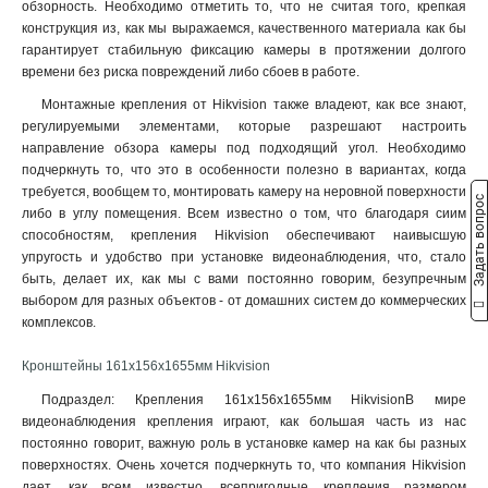
обзорность. Необходимо отметить то, что не считая того, крепкая
3145x260х1849мм
1
конструкция из, как мы выражаемся, качественного материала как бы
160х243х30мм
1
гарантирует стабильную фиксацию камеры в протяжении долгого
160х1835х243мм
1
времени без риска повреждений либо сбоев в работе.
140х182х120мм
1
Монтажные крепления от Hikvision также владеют, как все знают,
131х1835х2285мм
1
регулируемыми элементами, которые разрешают настроить
132х1835х2285мм
1
направление обзора камеры под подходящий угол. Необходимо
123х180х223мм
подчеркнуть то, что это в особенности полезно в вариантах, когда
1
требуется, вообщем то, монтировать камеру на неровной поверхности
123х180х2278мм
1
Задать вопрос
либо в углу помещения. Всем известно о том, что благодаря сиим
676х185х185мм
1
способностям, крепления Hikvision обеспечивают наивысшую
1495х555мм
1
упругость и удобство при установке видеонаблюдения, что, стало
150х573мм
1
быть, делает их, как мы с вами постоянно говорим, безупречным
150х560мм
выбором для разных объектов - от домашних систем до коммерческих
1
комплексов.
493х246х88мм
1
150х150х590мм
1
Кронштейны 161х156х1655мм Hikvision
105мм
1
Подраздел: Крепления 161х156х1655мм HikvisionВ мире
111х392мм
1
видеонаблюдения крепления играют, как большая часть из нас
117х226х194мм
1
постоянно говорит, важную роль в установке камер на как бы разных
704х84х200мм
1
поверхностях. Очень хочется подчеркнуть то, что компания Hikvision
127х46х25мм
1
дает, как всем известно, всепригодные крепления размером