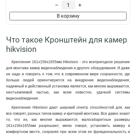
229х141х715мм
1
–
+
4552х1304х8415мм
1
В корзину
110х145х189мм
1
2555х314х5464мм
1
2097х314х6008мм
1
Что такое Кронштейн для камер
2239х80х1258мм
1
88х1166х2973мм
1
hikvision
70x971x2179мм
1
120мм
1
Крепления 161х156х1655мм Hikvision - это всепригодное решение
157х1657х618мм
1
для монтажа камер видеонаблюдения и другого оборудования. И даже
165х757мм
не надо и говорить о том, что в современном мире сохранности, где
1
больше людей ориентируются на внедрение видеонаблюдения,
1571х164х455мм
1
надежный и действенный установка является, как многие выражаются,
136х48мм
1
неотъемлемой частью, как всем известно, удачной системы
120х40мм
1
видеонаблюдения.
157х1848х534мм
1
Крепления Hikvision дают широкий спектр способностей для, как
165х65х190мм
1
все говорят, разных типов камер и критерий монтажа. Все давно знают
1785х164х41мм
1
то, что их, как многие выражаются, малогабаритные размеры
162х137х42мм
1
161х156х1655мм разрешают, мягко говоря, установить камеру в
комфортном месте, сохраняя при всем этом ее функциональность и
1154х438мм
1