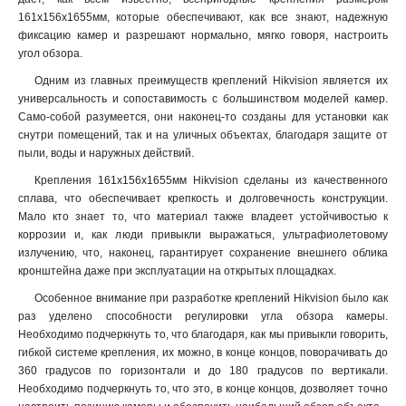
161х156х1655мм, которые обеспечивают, как все знают, надежную
120х122х1735мм
1
фиксацию камер и разрешают нормально, мягко говоря, настроить
210х90мм
1
угол обзора.
117х194х4513мм
1
Одним из главных преимуществ креплений Hikvision является их
1768х194х4178мм
1
универсальность и сопоставимость с большинством моделей камер.
77х77х198мм
1
Само-собой разумеется, они наконец-то созданы для установки как
194х110х50мм
1
снутри помещений, так и на уличных объектах, благодаря защите от
2534х85мм
1
пыли, воды и наружных действий.
140мм
1
Крепления 161х156х1655мм Hikvision сделаны из качественного
157х534х184мм
1
сплава, что обеспечивает крепкость и долговечность конструкции.
2329х1426мм
1
Мало кто знает то, что материал также владеет устойчивостью к
коррозии и, как люди привыкли выражаться, ультрафиолетовому
222х393х42мм
1
излучению, что, наконец, гарантирует сохранение внешнего облика
1255х171х3555мм
1
кронштейна даже при эксплуатации на открытых площадках
.
180х74х150мм
1
Особенное внимание при разработке креплений Hikvision было как
85х60х55мм
1
раз уделено способности регулировки угла обзора камеры.
4125х140х228мм
1
Необходимо подчеркнуть то, что благодаря, как мы привыкли говорить,
1758х1165х202мм
1
гибкой системе крепления, их можно, в конце концов, поворачивать до
209х243х326мм
1
360 градусов по горизонтали и до 180 градусов по вертикали.
2056х359мм
Необходимо подчеркнуть то, что это, в конце концов, дозволяет точно
1