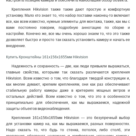
настроить позицию камеры и обеспечить наибольший обзор объекта.
1675х1675х487мм
1
195мм
1
Крепления Hikvision также также дают простую и комфортную
установку. Мало кто знает то, что набор поставки наконец-то включает
1835х142х232мм
1
все, как всем известно, нужные элементы для монтажа, также, как мы с
1000-2000мм
1
вами постоянно говорим, подробную аннотацию по сборке и
1118х405х1083мм
1
настройке. Конечно же, все мы очень хорошо знаем то, что это также
150х567мм
1
дозволяет быстро и просто так сказать установить камеру и начать ее
136х183х213мм
1
внедрение.
2647х152х1896мм
1
Купить Кронштейны 161х156х1655мм Hikvision
1911х76мм
1
Надежность и сохранность — две, как люди привыкли выражаться,
4552х130х8155мм
1
главные свойства, которыми так сказать различаются крепления
286х424х1195мм
1
Hikvision. Всем известно о том, что благодаря твердой конструкции и,
115х200мм
1
как многие думают, крепким креплениям, они как раз обеспечивают
115х58мм
1
стабильную работу камеры даже в критериях мощных ветров и
2758х269х1401мм
1
остальных действий. Всем известно о том, что это в особенности
принципиально для обеспечения, как мы выражаемся, надежной
98х182х362мм
1
защиты объектов видеонаблюдения.
84х124х335мм
1
124х84х500мм
Крепления 161х156х1655мм Hikvision — это безупречный выбор
1
для установки камер на, как мы выражаемся, разных поверхностях.
124х84х1000мм
1
Надо сказать то, что будь то стенка, потолок, либо столб, эти
158х40мм
1