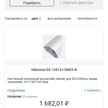
Сбросить фильтры
Подобрать
Серый
Потолочный
16
13
Белый
Внутрипотолочный
151
11
Размер
Поворот
Сортировать по:
цене
дате добавления
популярности
973х1826х3063мм
85°
1
1
225х982мм
45°
1
3
2035х2174мм
1
5625х180х309мм
1
157х86х246мм
1
255х171х3555мм
1
222х1393х422мм
1
97х182х305мм
1
117х194х310мм
1
Hikvision DS-1281ZJ-DM25-B
250мм
1
Настенный наклонный кронштейн, белый, для DS-2CD63xx камер,
209х195х114мм
1
алюминий, 161?156?165.5мм
1694х146мм
1
Подробнее
Сравнить
140х228х4125мм
1
Наличие:
В наличии
136х212х32мм
1
1 682,01 ₽
160х160х342мм
1