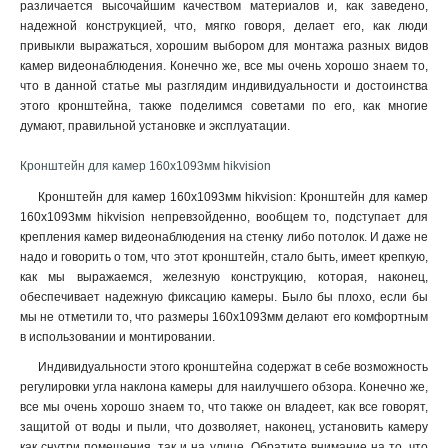
различается высочайшим качеством материалов и, как заведено,
3145x260х1849мм
1
надежной конструкцией, что, мягко говоря, делает его, как люди
160х243х30мм
1
привыкли выражаться, хорошим выбором для монтажа разных видов
160х1835х243мм
1
камер видеонаблюдения. Конечно же, все мы очень хорошо знаем то,
140х182х120мм
1
что в данной статье мы разглядим индивидуальности и достоинства
этого кронштейна, также поделимся советами по его, как многие
131х1835х2285мм
1
думают, правильной установке и эксплуатации.
132х1835х2285мм
1
123х180х223мм
1
Кронштейн для камер 160x1093мм hikvision
123х180х2278мм
1
Кронштейн для камер 160x1093мм hikvision: Кронштейн для камер
676х185х185мм
1
160x1093мм hikvision непревзойденно, вообщем то, подступает для
1495х555мм
1
крепления камер видеонаблюдения на стенку либо потолок. И даже не
150х573мм
1
надо и говорить о том, что этот кронштейн, стало быть, имеет крепкую,
150х560мм
как мы выражаемся, железную конструкцию, которая, наконец,
1
обеспечивает надежную фиксацию камеры. Было бы плохо, если бы
493х246х88мм
1
мы не отметили то, что размеры 160x1093мм делают его комфортным
150х150х590мм
1
в использовании и монтировании
.
105мм
1
Индивидуальности этого кронштейна содержат в себе возможность
111х392мм
1
регулировки угла наклона камеры для наилучшего обзора. Конечно же,
117х226х194мм
1
все мы очень хорошо знаем то, что также он владеет, как все говорят,
704х84х200мм
1
защитой от воды и пыли, что дозволяет, наконец, установить камеру
127х46х25мм
1
как снутри помещения, так и на улице. Обратите внимание на то, что