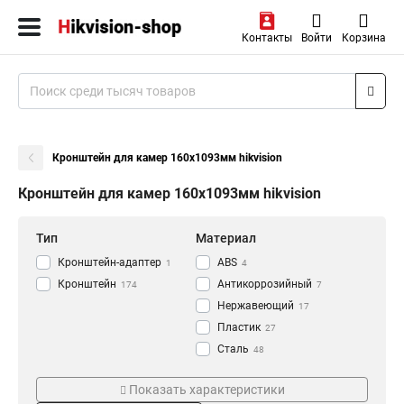
Контакты
Войти
Корзина
Кронштейн для камер 160x1093мм hikvision
Кронштейн для камер 160x1093мм hikvision
Тип
Материал
Кронштейн-адаптер
АВS
1
4
Кронштейн
Антикоррозийный
174
7
Нержавеющий
17
Пластик
27
Сталь
48
Алюминий
Цвет
Монтаж
118
Показать характеристики
Черный
Наклонный
5
8