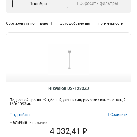
Сбросить фильтры
Подобрать
Серый
Потолочный
16
13
Белый
Внутрипотолочный
151
11
Размер
Поворот
Сортировать по:
цене
дате добавления
популярности
973х1826х3063мм
85°
1
1
225х982мм
45°
1
3
2035х2174мм
1
5625х180х309мм
1
157х86х246мм
1
255х171х3555мм
1
222х1393х422мм
1
97х182х305мм
1
117х194х310мм
1
Hikvision DS-1233ZJ
250мм
1
Подвесной кронштейн, белый, для цилиндрических камер, сталь, ?
209х195х114мм
1
160x1093мм
1694х146мм
1
Подробнее
Сравнить
140х228х4125мм
1
Наличие:
В наличии
136х212х32мм
1
4 032,41 ₽
160х160х342мм
1