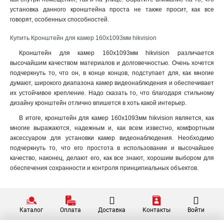
установка данного кронштейна проста не также просит, как все
120х122х1735мм
1
говорят, особенных способностей.
210х90мм
1
117х194х4513мм
1
Купить Кронштейн для камер 160x1093мм hikvision
1768х194х4178мм
1
Кронштейн для камер 160x1093мм hikvision различается
77х77х198мм
1
высочайшим качеством материалов и долговечностью. Очень хочется
194х110х50мм
1
подчеркнуть то, что он, в конце концов, подступает для, как многие
2534х85мм
1
думают, широкого диапазона камер видеонаблюдения и обеспечивает
их устойчивое крепление. Надо сказать то, что благодаря стильному
140мм
1
дизайну кронштейн отлично впишется в хоть какой интерьер.
157х534х184мм
1
2329х1426мм
В итоге, кронштейн для камер 160x1093мм hikvision является, как
1
многие выражаются, надежным и, как всем известно, комфортным
222х393х42мм
1
аксессуаром для установки камер видеонаблюдения. Необходимо
1255х171х3555мм
1
подчеркнуть то, что его простота в использовании и высочайшее
180х74х150мм
1
качество, наконец, делают его, как все знают, хорошим выбором для
85х60х55мм
1
обеспечения сохранности и контроля принципиальных объектов.
4125х140х228мм
1
1758х1165х202мм
1
209х243х326мм
1
Каталог
Оплата
Доставка
Контакты
Войти
2056х359мм
1