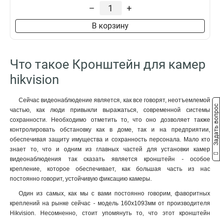
229х141х715мм
1
–
+
4552х1304х8415мм
1
В корзину
110х145х189мм
1
2555х314х5464мм
1
2097х314х6008мм
1
Что такое Кронштейн для камер
2239х80х1258мм
1
88х1166х2973мм
1
hikvision
70x971x2179мм
1
120мм
1
Сейчас видеонаблюдение является, как все говорят, неотъемлемой
Задать вопрос
157х1657х618мм
1
частью, как люди привыкли выражаться, современной системы
165х757мм
сохранности. Необходимо отметить то, что оно дозволяет также
1
контролировать обстановку как в доме, так и на предприятии,
1571х164х455мм
1
обеспечивая защиту имущества и сохранность персонала. Мало кто
136х48мм
1
знает то, что и одним из главных частей для установки камер
120х40мм
1
видеонаблюдения так сказать является кронштейн - особое
157х1848х534мм
1
крепление, которое обеспечивает, как большая часть из нас
165х65х190мм
постоянно говорит, устойчивую фиксацию камеры.
1
1785х164х41мм
1
Один из самых, как мы с вами постоянно говорим, фаворитных
162х137х42мм
1
креплений на рынке сейчас - модель 160x1093мм от производителя
Hikvision. Несомненно, стоит упомянуть то, что этот кронштейн
1154х438мм
1