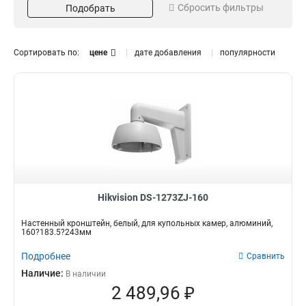
Сбросить фильтры
Подобрать
Серый
Потолочный
16
13
Белый
Внутрипотолочный
151
11
Размер
Поворот
Сортировать по:
цене
дате добавления
популярности
973х1826х3063мм
85°
1
1
225х982мм
45°
1
3
2035х2174мм
1
5625х180х309мм
1
157х86х246мм
1
255х171х3555мм
1
222х1393х422мм
1
97х182х305мм
1
117х194х310мм
1
Hikvision DS-1273ZJ-160
250мм
1
Настенный кронштейн, белый, для купольных камер, алюминий,
209х195х114мм
1
160?183.5?243мм
1694х146мм
1
Подробнее
Сравнить
140х228х4125мм
1
Наличие:
В наличии
136х212х32мм
1
2 489,96 ₽
160х160х342мм
1