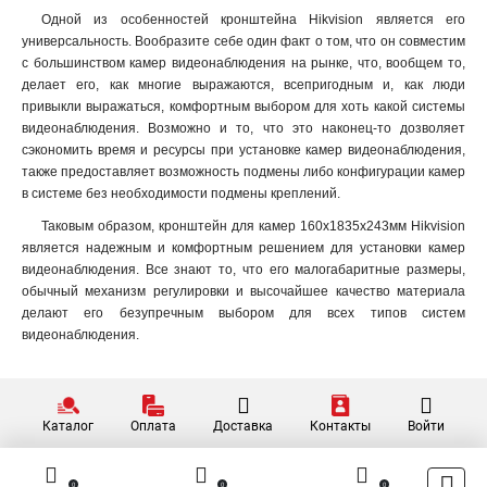
1675х1675х487мм
1
Одной из особенностей кронштейна Hikvision является его
195мм
1
универсальность. Вообразите себе один факт о том, что он совместим
1835х142х232мм
1
с большинством камер видеонаблюдения на рынке, что, вообщем то,
1000-2000мм
1
делает его, как многие выражаются, всепригодным и, как люди
привыкли выражаться, комфортным выбором для хоть какой системы
1118х405х1083мм
1
видеонаблюдения. Возможно и то, что это наконец-то дозволяет
150х567мм
1
сэкономить время и ресурсы при установке камер видеонаблюдения,
136х183х213мм
1
также предоставляет возможность подмены либо конфигурации камер
2647х152х1896мм
1
в системе без необходимости подмены креплений.
1911х76мм
1
Таковым образом, кронштейн для камер 160х1835х243мм Hikvision
4552х130х8155мм
1
является надежным и комфортным решением для установки камер
286х424х1195мм
1
видеонаблюдения. Все знают то, что его малогабаритные размеры,
115х200мм
обычный механизм регулировки и высочайшее качество материала
1
делают его безупречным выбором для всех типов систем
115х58мм
1
видеонаблюдения.
2758х269х1401мм
1
98х182х362мм
1
84х124х335мм
1
124х84х500мм
1
Каталог
Оплата
Доставка
Контакты
Войти
124х84х1000мм
1
158х40мм
1
0
0
0