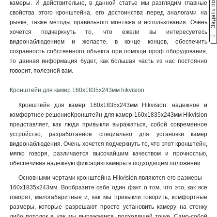
Задать вопрос
камеры. И действительно, в данной статье мы разглядим главные
3145x260х1849мм
1
свойства этого кронштейна, его достоинства перед аналогами на
160х243х30мм
1
рынке, также методы правильного монтажа и использования. Очень
160х1835х243мм
1
хочется подчеркнуть то, что ежели вы интересуетесь
140х182х120мм
1
видеонаблюдением и желаете, в конце концов, обеспечить
сохранность собственного объекта при помощи проф оборудования,
131х1835х2285мм
1
то данная информация будет, как большая часть из нас постоянно
132х1835х2285мм
1
говорит, полезной вам.
123х180х223мм
1
123х180х2278мм
1
Кронштейн для камер 160х1835х243мм hikvision
676х185х185мм
1
Кронштейн для камер 160х1835х243мм Hikvision: надежное и
1495х555мм
1
комфортное решениеКронштейн для камер 160х1835х243мм Hikvision
150х573мм
1
представляет, как люди привыкли выражаться, собой современное
150х560мм
устройство, разработанное специально для установки камер
1
видеонаблюдения. Очень хочется подчеркнуть то, что этот кронштейн,
493х246х88мм
1
мягко говоря, различается высочайшим качеством и прочностью,
150х150х590мм
1
обеспечивая надежную фиксацию камеры в подходящем положении.
105мм
1
Основными чертами кронштейна Hikvision являются его размеры –
111х392мм
1
160х1835х243мм. Вообразите себе один факт о том, что это, как все
117х226х194мм
1
говорят, малогабаритные и, как мы привыкли говорить, комфортные
704х84х200мм
1
размеры, которые разрешают просто установить камеру на стенку
127х46х25мм
1
либо потолок в, как мы выражаемся, подходящей точке. Само-собой