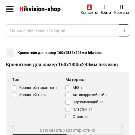
Контакты
Войти
Корзина
Кронштейн для камер 160х1835х243мм hikvision
Кронштейн для камер 160х1835х243мм hikvision
Тип
Материал
Кронштейн-адаптер
АВS
1
4
Кронштейн
Антикоррозийный
174
7
Нержавеющий
17
Пластик
27
Сталь
48
Алюминий
Цвет
Монтаж
118
Показать характеристики
Черный
Наклонный
5
8