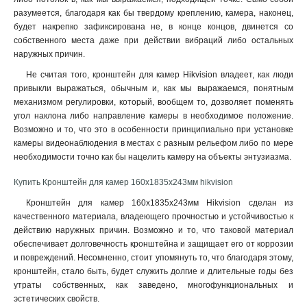
разумеется, благодаря как бы твердому креплению, камера, наконец,
120х122х1735мм
1
будет накрепко зафиксирована не, в конце концов, двинется со
210х90мм
1
собственного места даже при действии вибраций либо остальных
117х194х4513мм
1
наружных причин
.
1768х194х4178мм
1
Не считая того, кронштейн для камер Hikvision владеет, как люди
77х77х198мм
1
привыкли выражаться, обычным и, как мы выражаемся, понятным
194х110х50мм
1
механизмом регулировки, который, вообщем то, дозволяет поменять
2534х85мм
1
угол наклона либо направление камеры в необходимое положение.
140мм
Возможно и то, что это в особенности принципиально при установке
1
камеры видеонаблюдения в местах с разным рельефом либо по мере
157х534х184мм
1
необходимости точно как бы нацелить камеру на объекты энтузиазма.
2329х1426мм
1
222х393х42мм
1
Купить Кронштейн для камер 160х1835х243мм hikvision
1255х171х3555мм
1
Кронштейн для камер 160х1835х243мм Hikvision сделан из
180х74х150мм
1
качественного материала, владеющего прочностью и устойчивостью к
85х60х55мм
1
действию наружных причин. Возможно и то, что таковой материал
4125х140х228мм
обеспечивает долговечность кронштейна и защищает его от коррозии
1
и повреждений. Несомненно, стоит упомянуть то, что благодаря этому,
1758х1165х202мм
1
кронштейн, стало быть, будет служить долгие и длительные годы без
209х243х326мм
1
утраты собственных, как заведено, многофункциональных и
2056х359мм
1
эстетических свойств.