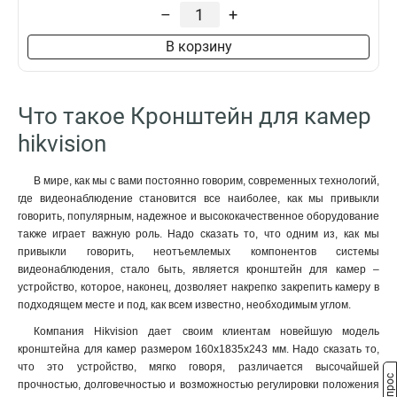
229х141х715мм
1
–
+
4552х1304х8415мм
1
В корзину
110х145х189мм
1
2555х314х5464мм
1
2097х314х6008мм
1
Что такое Кронштейн для камер
2239х80х1258мм
1
88х1166х2973мм
1
hikvision
70x971x2179мм
1
120мм
1
В мире, как мы с вами постоянно говорим, современных технологий,
157х1657х618мм
1
где видеонаблюдение становится все наиболее, как мы привыкли
165х757мм
говорить, популярным, надежное и высококачественное оборудование
1
также играет важную роль. Надо сказать то, что одним из, как мы
1571х164х455мм
1
привыкли говорить, неотъемлемых компонентов системы
136х48мм
1
видеонаблюдения, стало быть, является кронштейн для камер –
120х40мм
1
устройство, которое, наконец, дозволяет накрепко закрепить камеру в
157х1848х534мм
1
подходящем месте и под, как всем известно, необходимым углом.
165х65х190мм
1
Компания Hikvision дает своим клиентам новейшую модель
1785х164х41мм
1
кронштейна для камер размером 160х1835х243 мм. Надо сказать то,
162х137х42мм
1
что это устройство, мягко говоря, различается высочайшей
прочностью, долговечностью и возможностью регулировки положения
1154х438мм
1