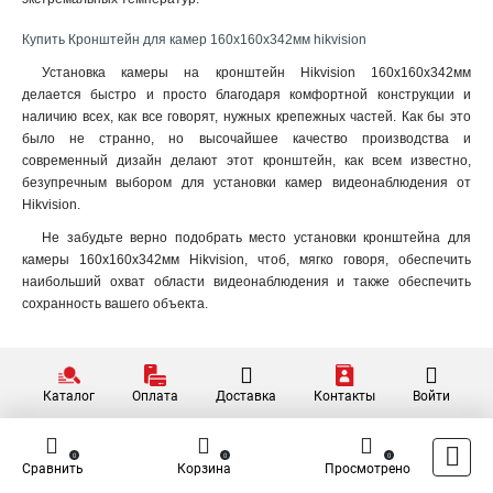
120х122х1735мм
1
Купить Кронштейн для камер 160х160х342мм hikvision
210х90мм
1
Установка камеры на кронштейн Hikvision 160х160х342мм
117х194х4513мм
1
делается быстро и просто благодаря комфортной конструкции и
1768х194х4178мм
1
наличию всех, как все говорят, нужных крепежных частей. Как бы это
77х77х198мм
1
было не странно, но высочайшее качество производства и
194х110х50мм
1
современный дизайн делают этот кронштейн, как всем известно,
2534х85мм
1
безупречным выбором для установки камер видеонаблюдения от
Hikvision.
140мм
1
157х534х184мм
1
Не забудьте верно подобрать место установки кронштейна для
2329х1426мм
камеры 160х160х342мм Hikvision, чтоб, мягко говоря, обеспечить
1
наибольший охват области видеонаблюдения и также обеспечить
222х393х42мм
1
сохранность вашего объекта.
1255х171х3555мм
1
180х74х150мм
1
85х60х55мм
1
4125х140х228мм
1
Каталог
Оплата
Доставка
Контакты
Войти
1758х1165х202мм
1
209х243х326мм
1
0
0
0
Сравнить
Корзина
Просмотрено
2056х359мм
1