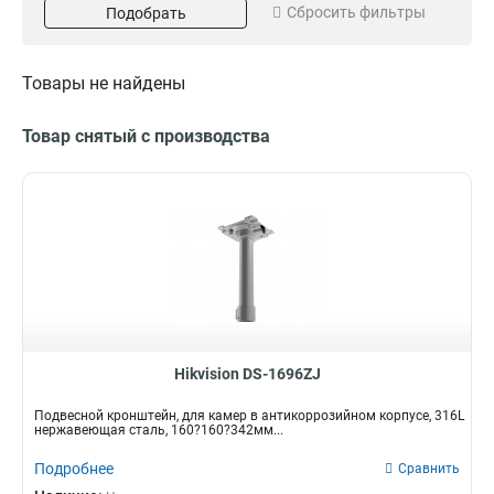
Сбросить фильтры
Подобрать
Серый
Потолочный
16
13
Белый
Внутрипотолочный
151
11
Размер
Поворот
Товары не найдены
973х1826х3063мм
85°
1
1
225х982мм
45°
1
3
Товар снятый с производства
2035х2174мм
1
5625х180х309мм
1
157х86х246мм
1
255х171х3555мм
1
222х1393х422мм
1
97х182х305мм
1
117х194х310мм
1
250мм
1
209х195х114мм
1
Hikvision DS-1696ZJ
1694х146мм
1
Подвесной кронштейн, для камер в антикоррозийном корпусе, 316L
140х228х4125мм
1
нержавеющая сталь, 160?160?342мм...
136х212х32мм
1
Подробнее
Сравнить
160х160х342мм
1