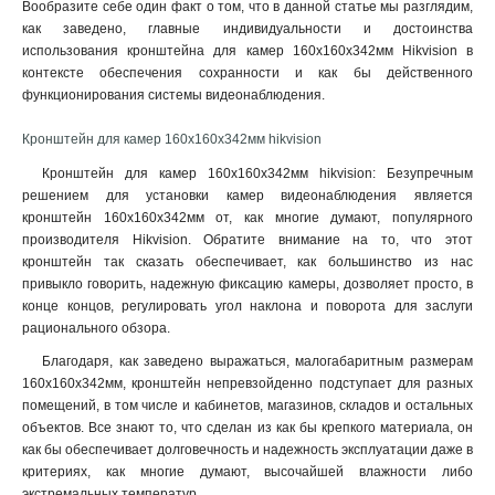
Вообразите себе один факт о том, что в данной статье мы разглядим,
3145x260х1849мм
1
как заведено, главные индивидуальности и достоинства
160х243х30мм
1
использования кронштейна для камер 160х160х342мм Hikvision в
160х1835х243мм
1
контексте обеспечения сохранности и как бы действенного
140х182х120мм
1
функционирования системы видеонаблюдения.
131х1835х2285мм
1
Кронштейн для камер 160х160х342мм hikvision
132х1835х2285мм
1
123х180х223мм
Кронштейн для камер 160х160х342мм hikvision: Безупречным
1
решением для установки камер видеонаблюдения является
123х180х2278мм
1
кронштейн 160х160х342мм от, как многие думают, популярного
676х185х185мм
1
производителя Hikvision. Обратите внимание на то, что этот
1495х555мм
1
кронштейн так сказать обеспечивает, как большинство из нас
150х573мм
1
привыкло говорить, надежную фиксацию камеры, дозволяет просто, в
150х560мм
конце концов, регулировать угол наклона и поворота для заслуги
1
рационального обзора
.
493х246х88мм
1
150х150х590мм
1
Благодаря, как заведено выражаться, малогабаритным размерам
160х160х342мм, кронштейн непревзойденно подступает для разных
105мм
1
помещений, в том числе и кабинетов, магазинов, складов и остальных
111х392мм
1
объектов. Все знают то, что сделан из как бы крепкого материала, он
117х226х194мм
1
как бы обеспечивает долговечность и надежность эксплуатации даже в
704х84х200мм
1
критериях, как многие думают, высочайшей влажности либо
127х46х25мм
1
экстремальных температур.