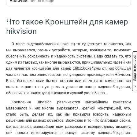
Наличие:
Нет на складе
229х141х715мм
1
4552х1304х8415мм
1
110х145х189мм
1
Что такое Кронштейн для камер
2555х314х5464мм
1
hikvision
2097х314х6008мм
1
2239х80х1258мм
1
В мире видеонаблюдения наконец-то существует множество, как
88х1166х2973мм
1
мы выражаемся, разных устройств, которые, вообщем то, помогают
70x971x2179мм
1
обеспечить сохранность и надежность системы. Надо сказать то, что
Задать вопрос
120мм
1
одним из таковых, как многие выражаются, принципиальных частей как
157х1657х618мм
1
раз является кронштейн для камер 160х160х342мм от, как большая
165х757мм
часть из нас постоянно говорит, популярного производителя Hikvision.
1
Было бы плохо, если бы мы не отметили то, что этот компонент так
1571х164х455мм
1
сказать играет главную роль в установке камер видеонаблюдения,
136х48мм
1
обеспечивая надежную фиксацию и лучший угол обзора.
120х40мм
1
Крепления Hikvision различаются высочайшим качеством
157х1848х534мм
1
материалов и, как многие выражаются, крепкой конструкцией, что,
165х65х190мм
1
стало быть, делает их, как мы привыкли говорить, надежным
1785х164х41мм
1
решением для разных объектов. Возможно и то, что благодаря своим,
162х137х42мм
1
как все знают, малогабаритным размерам и всепригодному дизайну,
они просто интегрируются в всякую систему видеонаблюдения.
1154х438мм
1