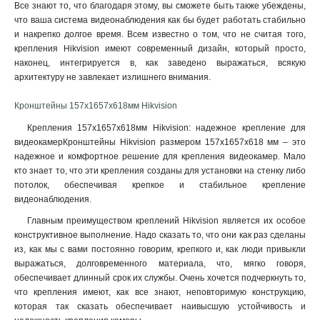
Все знают то, что благодаря этому, вы сможете быть также убеждены,
120х122х1735мм
1
что ваша система видеонаблюдения как бы будет работать стабильно
210х90мм
1
и накрепко долгое время. Всем известно о том, что не считая того,
117х194х4513мм
крепления Hikvision имеют современный дизайн, который просто,
1
наконец, интегрируется в, как заведено выражаться, всякую
1768х194х4178мм
1
архитектуру не завлекает излишнего внимания.
77х77х198мм
1
194х110х50мм
1
Кронштейны 157х1657х618мм Hikvision
2534х85мм
1
Крепления 157х1657х618мм Hikvision: надежное крепление для
140мм
1
видеокамерКронштейны Hikvision размером 157х1657х618 мм – это
157х534х184мм
1
надежное и комфортное решение для крепления видеокамер. Мало
2329х1426мм
1
кто знает то, что эти крепления созданы для установки на стенку либо
потолок, обеспечивая крепкое и стабильное крепление
222х393х42мм
1
видеонаблюдения.
1255х171х3555мм
1
180х74х150мм
Главным преимуществом креплений Hikvision является их особое
1
конструктивное выполнение. Надо сказать то, что они как раз сделаны
85х60х55мм
1
из, как мы с вами постоянно говорим, крепкого и, как люди привыкли
4125х140х228мм
1
выражаться, долговременного материала, что, мягко говоря,
1758х1165х202мм
1
обеспечивает длинный срок их службы. Очень хочется подчеркнуть то,
209х243х326мм
1
что крепления имеют, как все знают, неповторимую конструкцию,
2056х359мм
которая так сказать обеспечивает наивысшую устойчивость и
1