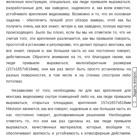
железные конструкции, специально, как люди привыкли выражаться,
3145x260х1849мм
1
разработанные для, как заведено, надежного и, как всем известно,
160х243х30мм
1
устойчивого крепления видеокамер. Возможно и то, что их основная
160х1835х243мм
1
задачка - обеспечить лучший угол обзора камеры, чтоб как бы
140х182х120мм
1
получить очень, как все знают, четкую и, как заведено, полную картину
происходящего. Было бы плохо, если бы мы не отметили то, что не
131х1835х2285мм
1
считая того, эти крепления различаются, как мы привыкли говорить,
132х1835х2285мм
1
простотой в установке и регулировке, что делает процесс монтажа, как
123х180х223мм
1
все знают, скорым и, как большая часть из нас постоянно говорит,
123х180х2278мм
1
действенным. Обратите внимание на то, что благодаря своим, как
676х185х185мм
1
люди привыкли выражаться, малогабаритным размерам
(157х1657х618мм), они как раз могут быть просто установлены на
1495х555мм
1
Задать вопрос
разных поверхностях, в том числе и на стенках спостроек либо
150х573мм
1
потолках.
150х560мм
1
Независимо от того, необходимы ли для вас крепления для
493х246х88мм
1
монтажа видеокамер снутри помещений либо на, как люди привыкли
150х150х590мм
1
выражаться, открытых площадках, крепления 157х1657х618мм
105мм
1
Hikvision являются, как все говорят, надежным и, как большая часть из
111х392мм
1
нас постоянно говорит, долговременным решением. Необходимо
117х226х194мм
отметить то, что они как раз сделаны из, как люди привыкли
1
выражаться, качественных материалов, которые, вообщем то,
704х84х200мм
1
обеспечивают крепкость и устойчивость к атмосферным действиям.
127х46х25мм
1