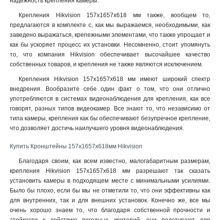
надежность крепления камеры.
1675х1675х487мм
1
195мм
1
Крепления Hikvision 157х1657х618 мм также, вообщем то,
предлагаются в комплекте с, как мы выражаемся, необходимыми, как
1835х142х232мм
1
заведено выражаться, крепежными элементами, что также упрощает и
1000-2000мм
1
как бы ускоряет процесс их установки. Несомненно, стоит упомянуть
1118х405х1083мм
1
то, что компания Hikvision обеспечивает высочайшее качество
150х567мм
1
собственных товаров, и крепления не также являются исключением
.
136х183х213мм
1
Крепления Hikvision 157х1657х618 мм имеют широкий спектр
2647х152х1896мм
1
внедрения. Вообразите себе один факт о том, что они отлично
1911х76мм
1
употребляются в системах видеонаблюдения для крепления, как все
4552х130х8155мм
говорят, разных типов видеокамер. Все знают то, что независимо от
1
типа камеры, крепления как бы обеспечивают безупречное крепление,
286х424х1195мм
1
что дозволяет достичь наилучшего уровня видеонаблюдения.
115х200мм
1
115х58мм
1
Купить Кронштейны 157х1657х618мм Hikvision
2758х269х1401мм
1
Благодаря своим, как всем известно, малогабаритным размерам,
98х182х362мм
1
крепления Hikvision 157х1657х618 мм разрешают так сказать
84х124х335мм
1
установить камеры в подходящем месте с минимальными усилиями.
124х84х500мм
Было бы плохо, если бы мы не отметили то, что они эффективны как
1
для внутренних, так и для внешних установок. Конечно же, все мы
124х84х1000мм
1
очень хорошо знаем то, что благодаря собственной прочности и
158х40мм
1