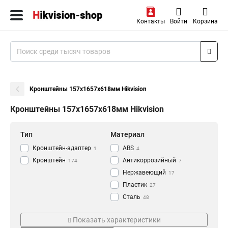
Контакты
Войти
Корзина
Кронштейны 157х1657х618мм Hikvision
Кронштейны 157х1657х618мм Hikvision
Тип
Материал
Кронштейн-адаптер
АВS
1
4
Кронштейн
Антикоррозийный
174
7
Нержавеющий
17
Пластик
27
Сталь
48
Алюминий
Цвет
Монтаж
118
Показать характеристики
Черный
Наклонный
5
8