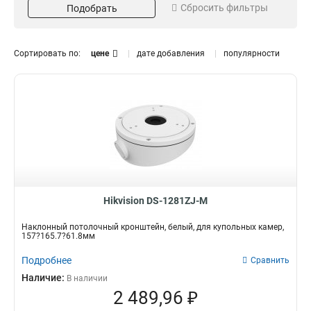
Сбросить фильтры
Подобрать
Серый
Потолочный
16
13
Белый
Внутрипотолочный
151
11
Размер
Поворот
Сортировать по:
цене
дате добавления
популярности
973х1826х3063мм
85°
1
1
225х982мм
45°
1
3
2035х2174мм
1
5625х180х309мм
1
157х86х246мм
1
255х171х3555мм
1
222х1393х422мм
1
97х182х305мм
1
117х194х310мм
1
Hikvision DS-1281ZJ-M
250мм
1
Наклонный потолочный кронштейн, белый, для купольных камер,
209х195х114мм
1
157?165.7?61.8мм
1694х146мм
1
Подробнее
Сравнить
140х228х4125мм
1
Наличие:
В наличии
136х212х32мм
1
2 489,96 ₽
160х160х342мм
1