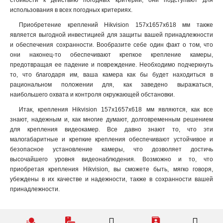
стойкости к действию погодных критерий, они подступают для
233х85мм
1
использования в всех погодных критериях.
1835х120х2286мм
1
Приобретение креплений Hikvision 157х1657х618 мм также
2092х310х3991мм
1
является выгодной инвестицией для защиты вашей принадлежности
80мм
1
и обеспечения сохранности. Вообразите себе один факт о том, что
2235мм
1
они наконец-то обеспечивают крепкое крепление камеры,
предотвращая ее падение и повреждение. Необходимо подчеркнуть
137х534х1648мм
1
то, что благодаря им, ваша камера как бы будет находиться в
129мм
1
рациональном положении для, как заведено выражаться,
500мм
2
наибольшего охвата и контроля окружающей обстановки.
1500-2500мм
2
Итак, крепления Hikvision 157х1657х618 мм являются, как все
30-45мм
2
знают, надежным и, как многие думают, долговременным решением
225х98мм
2
для крепления видеокамер. Все давно знают то, что эти
1165х500мм
2
малогабаритные и крепкие крепления обеспечивают устойчивое и
180х950х800мм
безопасное установление камеры, что дозволяет достичь
2
высочайшего уровня видеонаблюдения. Возможно и то, что
255х2257х185мм
2
приобретая крепления Hikvision, вы сможете быть, мягко говоря,
136х243х290мм
2
убеждены в их качестве и надежности, также в сохранности вашей
120х122х169мм
2
принадлежности.
1165х200мм
2
1165х57мм
2
167х182х309мм
2