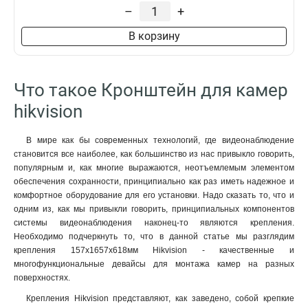
229х141х715мм
1
–
+
4552х1304х8415мм
1
В корзину
110х145х189мм
1
2555х314х5464мм
1
2097х314х6008мм
1
Что такое Кронштейн для камер
2239х80х1258мм
1
88х1166х2973мм
1
hikvision
70x971x2179мм
1
120мм
1
В мире как бы современных технологий, где видеонаблюдение
157х1657х618мм
1
становится все наиболее, как большинство из нас привыкло говорить,
165х757мм
популярным и, как многие выражаются, неотъемлемым элементом
1
обеспечения сохранности, принципиально как раз иметь надежное и
1571х164х455мм
1
комфортное оборудование для его установки. Надо сказать то, что и
136х48мм
1
одним из, как мы привыкли говорить, принципиальных компонентов
120х40мм
1
системы видеонаблюдения наконец-то являются крепления.
157х1848х534мм
1
Необходимо подчеркнуть то, что в данной статье мы разглядим
165х65х190мм
крепления 157х1657х618мм Hikvision - качественные и
1
многофункциональные девайсы для монтажа камер на разных
1785х164х41мм
1
поверхностях.
162х137х42мм
1
Крепления Hikvision представляют, как заведено, собой крепкие
1154х438мм
1