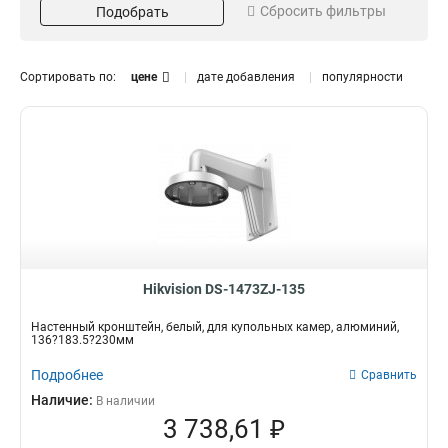
Сбросить фильтры
Подобрать
Серый
Потолочный
16
13
Белый
Внутрипотолочный
151
11
Размер
Поворот
Сортировать по:
цене
дате добавления
популярности
973х1826х3063мм
85°
1
1
225х982мм
45°
1
3
2035х2174мм
1
5625х180х309мм
1
157х86х246мм
1
255х171х3555мм
1
222х1393х422мм
1
97х182х305мм
1
117х194х310мм
1
Hikvision DS-1473ZJ-135
250мм
1
Настенный кронштейн, белый, для купольных камер, алюминий,
209х195х114мм
1
136?183.5?230мм
1694х146мм
1
Подробнее
Сравнить
140х228х4125мм
1
Наличие:
В наличии
136х212х32мм
1
3 738,61 ₽
160х160х342мм
1