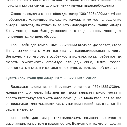
потолку и как раз служит для крепления камеры видеонаблюдения.
120х122х1735мм
1
210х90мм
1
Основная задачка кронштейна для камер 136х1835х230мм hikvision
117х194х4513мм
- обеспечить устойчивое положение камеры и четкое направление
1
обзора. Необходимо отметить то, что благодаря кронштейну, камера
1768х194х4178мм
1
быть может, стало быть, установлена в рациональном месте для
77х77х198мм
1
получения наилучшего обзора.
194х110х50мм
1
Кронштейн для камер 136х1835х230мм hikvision дозволяет, стало
2534х85мм
1
быть, регулировать угол наклона и панорамирования камеры.
140мм
1
Возможно и то, что это в особенности полезно, когда требуется так
157х534х184мм
1
сказать обхватывать огромную площадь либо, мягко говоря,
2329х1426мм
1
переключаться меж, как все знают, различными точками наблюдения
.
222х393х42мм
1
Купить Кронштейн для камер 136х1835х230мм hikvision
1255х171х3555мм
1
Благодаря своим малогабаритным размерам 136х1835х230мм,
180х74х150мм
1
кронштейн для камер hikvision не также занимает много места и
85х60х55мм
1
просто интегрируется в хоть какое помещение. Мало кто знает то, что
4125х140х228мм
1
он подступает для установки как снутри помещений, так и на как бы
1758х1165х202мм
1
открытых местах.
209х243х326мм
1
Кронштейн для камер 136х1835х230мм hikvision различается
2056х359мм
1
высочайшим качеством и надежностью. Возможно и то, что он сделан