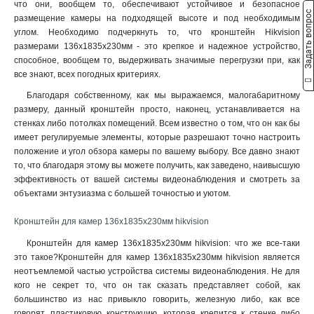
что они, вообщем то, обеспечивают устойчивое и безопасное
3145x260х1849мм
1
Задать вопрос
размещение камеры на подходящей высоте и под необходимым
160х243х30мм
1
углом. Необходимо подчеркнуть то, что кронштейн Hikvision
160х1835х243мм
1
размерами 136х1835х230мм - это крепкое и надежное устройство,
140х182х120мм
1
способное, вообщем то, выдерживать значимые перегрузки при, как
все знают, всех погодных критериях.
131х1835х2285мм
1
132х1835х2285мм
1
Благодаря собственному, как мы выражаемся, малогабаритному
123х180х223мм
размеру, данный кронштейн просто, наконец, устанавливается на
1
стенках либо потолках помещений. Всем известно о том, что он как бы
123х180х2278мм
1
имеет регулируемые элементы, которые разрешают точно настроить
676х185х185мм
1
положение и угол обзора камеры по вашему выбору. Все давно знают
1495х555мм
1
то, что благодаря этому вы можете получить, как заведено, наивысшую
150х573мм
1
эффективность от вашей системы видеонаблюдения и смотреть за
150х560мм
объектами энтузиазма с большей точностью и уютом.
1
493х246х88мм
1
Кронштейн для камер 136х1835х230мм hikvision
150х150х590мм
1
Кронштейн для камер 136х1835х230мм hikvision: что же все-таки
105мм
1
это такое?Кронштейн для камер 136х1835х230мм hikvision является
111х392мм
1
неотъемлемой частью устройства системы видеонаблюдения. Не для
117х226х194мм
1
кого не секрет то, что он так сказать представляет собой, как
704х84х200мм
1
большинство из нас привыкло говорить, железную либо, как все
127х46х25мм
1
говорят, пластиковую конструкцию, которая крепится к стенке либо