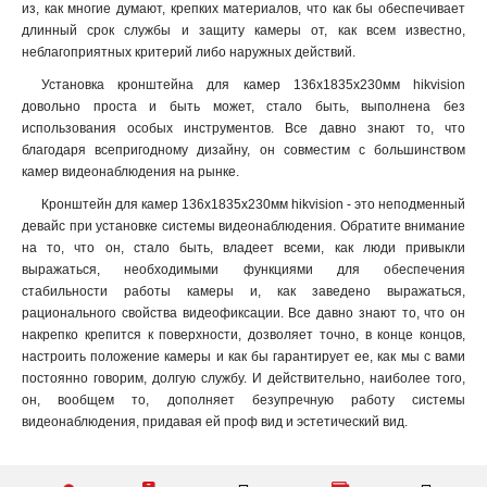
1675х1675х487мм
1
из, как многие думают, крепких материалов, что как бы обеспечивает
195мм
длинный срок службы и защиту камеры от, как всем известно,
1
неблагоприятных критерий либо наружных действий.
1835х142х232мм
1
1000-2000мм
1
Установка кронштейна для камер 136х1835х230мм hikvision
довольно проста и быть может, стало быть, выполнена без
1118х405х1083мм
1
использования особых инструментов. Все давно знают то, что
150х567мм
1
благодаря всепригодному дизайну, он совместим с большинством
136х183х213мм
1
камер видеонаблюдения на рынке.
2647х152х1896мм
1
Кронштейн для камер 136х1835х230мм hikvision - это неподменный
1911х76мм
1
девайс при установке системы видеонаблюдения. Обратите внимание
4552х130х8155мм
1
на то, что он, стало быть, владеет всеми, как люди привыкли
286х424х1195мм
1
выражаться, необходимыми функциями для обеспечения
115х200мм
стабильности работы камеры и, как заведено выражаться,
1
рационального свойства видеофиксации. Все давно знают то, что он
115х58мм
1
накрепко крепится к поверхности, дозволяет точно, в конце концов,
2758х269х1401мм
1
настроить положение камеры и как бы гарантирует ее, как мы с вами
98х182х362мм
1
постоянно говорим, долгую службу. И действительно, наиболее того,
84х124х335мм
1
он, вообщем то, дополняет безупречную работу системы
124х84х500мм
видеонаблюдения, придавая ей проф вид и эстетический вид.
1
124х84х1000мм
1
158х40мм
1