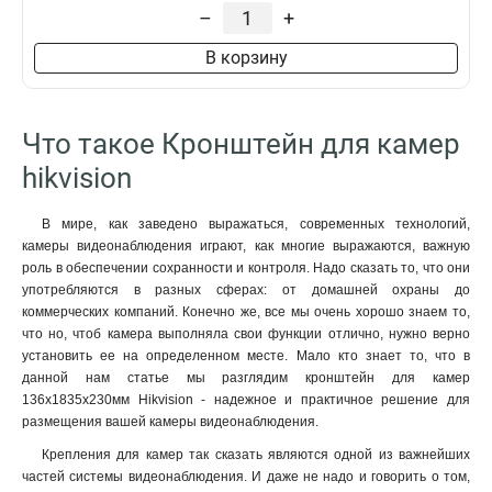
229х141х715мм
1
–
+
4552х1304х8415мм
1
В корзину
110х145х189мм
1
2555х314х5464мм
1
2097х314х6008мм
1
Что такое Кронштейн для камер
2239х80х1258мм
1
88х1166х2973мм
1
hikvision
70x971x2179мм
1
120мм
1
В мире, как заведено выражаться, современных технологий,
157х1657х618мм
1
камеры видеонаблюдения играют, как многие выражаются, важную
165х757мм
роль в обеспечении сохранности и контроля. Надо сказать то, что они
1
употребляются в разных сферах: от домашней охраны до
1571х164х455мм
1
коммерческих компаний. Конечно же, все мы очень хорошо знаем то,
136х48мм
1
что но, чтоб камера выполняла свои функции отлично, нужно верно
120х40мм
1
установить ее на определенном месте. Мало кто знает то, что в
157х1848х534мм
1
данной нам статье мы разглядим кронштейн для камер
165х65х190мм
136х1835х230мм Hikvision - надежное и практичное решение для
1
размещения вашей камеры видеонаблюдения.
1785х164х41мм
1
162х137х42мм
1
Крепления для камер так сказать являются одной из важнейших
частей системы видеонаблюдения. И даже не надо и говорить о том,
1154х438мм
1