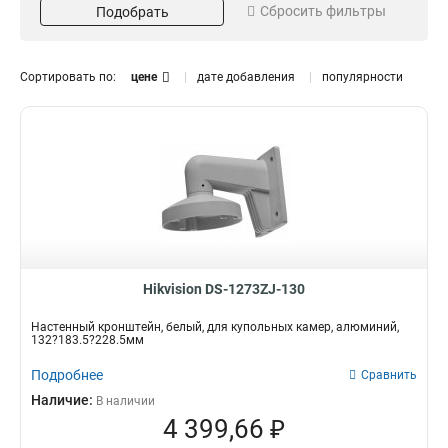
Сбросить фильтры
Подобрать
Серый
Потолочный
16
13
Белый
Внутрипотолочный
151
11
Размер
Поворот
Сортировать по:
цене
дате добавления
популярности
973х1826х3063мм
85°
1
1
225х982мм
45°
1
3
2035х2174мм
1
5625х180х309мм
1
157х86х246мм
1
255х171х3555мм
1
222х1393х422мм
1
97х182х305мм
1
117х194х310мм
1
Hikvision DS-1273ZJ-130
250мм
1
Настенный кронштейн, белый, для купольных камер, алюминий,
209х195х114мм
1
132?183.5?228.5мм
1694х146мм
1
Подробнее
Сравнить
140х228х4125мм
1
Наличие:
В наличии
136х212х32мм
1
4 399,66 ₽
160х160х342мм
1