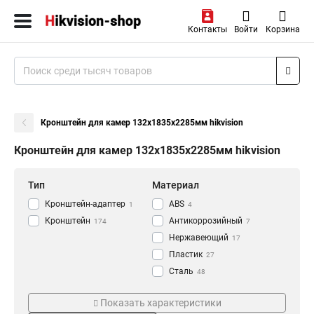
Контакты
Войти
Корзина
Кронштейн для камер 132х1835х2285мм hikvision
Кронштейн для камер 132х1835х2285мм hikvision
Тип
Материал
Кронштейн-адаптер
АВS
1
4
Кронштейн
Антикоррозийный
174
7
Нержавеющий
17
Пластик
27
Сталь
48
Алюминий
Цвет
Монтаж
118
Показать характеристики
Черный
Наклонный
5
8