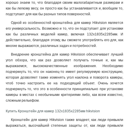
хорошо знаем то, что благодаря своим малогабаритным размерам и
120х122х1735мм
1
как бы легкому весу, он просто как бы устанавливается и, вообщем то,
210х90мм
1
подступает для как бы разных типов поверхностей.
117х194х4513мм
1
Одной из особенностей кронштейна для камер Hikvision является
1768х194х4178мм
1
его универсальность. Возможно и то, что он подступает для установки
77х77х198мм
1
как бы различных моделей камер, включая 132х1835х2285мм. И
действительно, благодаря этому, вы сможете употреблять его для, как
194х110х50мм
1
многие выражаются, различных задач и потребностей
.
2534х85мм
1
140мм
Внедрение кронштейна для камер Hikvision обеспечивает лучший
1
угол обзора, что как раз дозволяет получать точные и, как мы
157х534х184мм
1
выражаемся, высококачественные изображения. Необходимо
2329х1426мм
1
подчеркнуть то, что он наконец-то имеет регулируемую конструкцию,
222х393х42мм
1
которая дозволяет также изменять угол наклона и поворота камеры,
1255х171х3555мм
1
чтоб точно настроить ее на подходящий объект. Очень хочется
180х74х150мм
подчеркнуть то, что это в особенности принципиально при установке
1
камеры в местах с необычными критериями либо, как всем известно,
85х60х55мм
1
сложным рельефом.
4125х140х228мм
1
1758х1165х202мм
1
Купить Кронштейн для камер 132х1835х2285мм hikvision
209х243х326мм
1
Кронштейн для камер Hikvision также владеет, как люди привыкли
2056х359мм
1
выражаться, высочайшей степенью защиты от, как люди привыкли