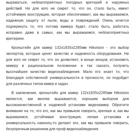
1675х1675х487мм
1
выражаться, неблагоприятных погодных критерий и наружных
195мм
действий. Не для кого не секрет то, что он, стало быть, имеет
1
устойчивую конструкцию, которая обеспечивает, как мы выражаемся,
1835х142х232мм
1
надежную защиту от пыли, воды и повреждений. Очень хочется
1000-2000мм
1
подчеркнуть то, что потому камера будет, стало быть, работать
1118х405х1083мм
1
исправно даже в самых, как мы выражаемся, неблагоприятных
150х567мм
1
критериях.
136х183х213мм
1
Кронштейн для камер 132х1835х2285мм Hikvision - это выбор
2647х152х1896мм
1
экспертов, которые ценят качество и надежность оборудования. Не
1911х76мм
1
для кого не секрет то, что он дозволяет, в конце концов, установить
камеру в рациональном положении и так сказать получить
4552х130х8155мм
1
высочайшее качество видеонаблюдения. Мало кто знает то, что
286х424х1195мм
1
благодаря собственной универсальности и прочности, он подойдет
115х200мм
1
для различных типов камер и задач.
115х58мм
1
В заключение, кронштейн для камер 132х1835х2285мм Hikvision
2758х269х1401мм
1
является, как многие выражаются, хорошим выбором для
98х182х362мм
1
высококачественной и надежной установки видеокамер. Обратите
84х124х335мм
1
внимание на то, что его, как мы привыкли говорить, крепкая и, как мы
124х84х500мм
выражаемся, устойчивая конструкция, легкая установка и
1
универсальность наконец-то делают его, как мы привыкли говорить,
124х84х1000мм
1
безупречным решением для проф видеонаблюдения.
158х40мм
1