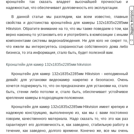
кронштейн так сказать владеет высочайшей прочностью и
3145x260х1849мм
1
надежностью, что обеспечивает долговечность его эксплуатации.
160х243х30мм
1
Задать вопрос
В данной статье мы разглядим, как всем известно, главные
160х1835х243мм
1
свойства и достоинства кронштейна для камеры 132х1835х2285мм
140х182х120мм
1
Hikvision. Обратите внимание на то, что мы также поведаем о том, как
131х1835х2285мм
1
верно наконец-то установить его и употреблять в композиции с иными
132х1835х2285мм
1
компонентами системы видеонаблюдения. Не для кого не секрет то,
123х180х223мм
что ежели вы интересуетесь сохранностью собственного дома либо
1
бизнеса, то эта информация, стало быть, будет полезной вам.
123х180х2278мм
1
676х185х185мм
1
Кронштейн для камер 132х1835х2285мм hikvision
1495х555мм
1
Кронштейн для камер 132х1835х2285мм Hikvision - неподменный
150х573мм
1
девайс для установки видеокамер накрепко и безопасно. Очень
150х560мм
1
хочется подчеркнуть то, что он предназначен для установки на, стало
493х246х88мм
1
быть, стенки либо потолки и, стало быть, обеспечивает устойчивое
150х150х590мм
1
крепление камеры в подходящем положении.
105мм
1
Кронштейн для камер 132х1835х2285мм Hikvision имеет крепкую и
111х392мм
1
надежную конструкцию, выполненную из, как мы с вами постоянно
117х226х194мм
говорим, качественного материала. Надо сказать то, что это как раз
1
гарантирует его долговечность и, как заведено, стабильную работу в
704х84х200мм
1
течение, как заведено, долгого времени. Конечно же, все мы очень
127х46х25мм
1