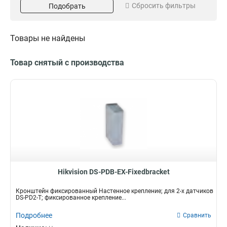
Сбросить фильтры
Подобрать
Серый
Потолочный
16
13
Белый
Внутрипотолочный
151
11
Размер
Поворот
Товары не найдены
973х1826х3063мм
85°
1
1
225х982мм
45°
1
3
Товар снятый с производства
2035х2174мм
1
5625х180х309мм
1
157х86х246мм
1
255х171х3555мм
1
222х1393х422мм
1
97х182х305мм
1
117х194х310мм
1
250мм
1
209х195х114мм
1
Hikvision DS-PDB-EX-Fixedbracket
1694х146мм
1
Кронштейн фиксированный Настенное крепление; для 2-х датчиков
140х228х4125мм
1
DS-PD2-T; фиксированное крепление...
136х212х32мм
1
Подробнее
Сравнить
160х160х342мм
1