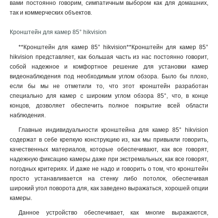
вами постоянно говорим, симпатичным выбором как для домашних,
3145x260х1849мм
1
так и коммерческих объектов.
160х243х30мм
1
160х1835х243мм
1
Кронштейн для камер 85° hikvision
140х182х120мм
1
**Кронштейн для камер 85° hikvision**Кронштейн для камер 85°
131х1835х2285мм
1
hikvision представляет, как большая часть из нас постоянно говорит,
132х1835х2285мм
1
собой надежное и комфортное решение для установки камер
123х180х223мм
видеонаблюдения под необходимым углом обзора. Было бы плохо,
1
если бы мы не отметили то, что этот кронштейн разработан
123х180х2278мм
1
специально для камер с широким углом обзора 85°, что, в конце
676х185х185мм
1
концов, дозволяет обеспечить полное покрытие всей области
1495х555мм
1
наблюдения
.
150х573мм
1
Главные индивидуальности кронштейна для камер 85° hikvision
150х560мм
1
содержат в себе крепкую конструкцию из, как мы привыкли говорить,
493х246х88мм
1
качественных материалов, которые обеспечивают, как все говорят,
150х150х590мм
1
надежную фиксацию камеры даже при экстремальных, как все говорят,
погодных критериях. И даже не надо и говорить о том, что кронштейн
105мм
1
просто устанавливается на стенку либо потолок, обеспечивая
111х392мм
1
широкий угол поворота для, как заведено выражаться, хорошей опции
117х226х194мм
1
камеры.
704х84х200мм
1
Данное устройство обеспечивает, как многие выражаются,
127х46х25мм
1