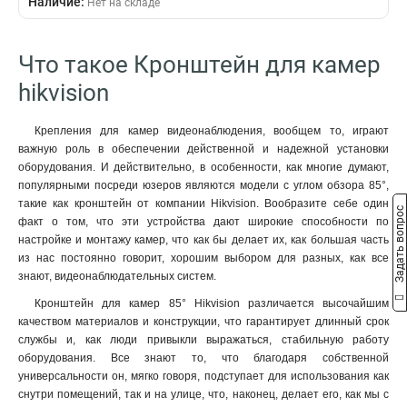
Наличие:
Нет на складе
229х141х715мм
1
4552х1304х8415мм
1
110х145х189мм
1
Что такое Кронштейн для камер
2555х314х5464мм
1
hikvision
2097х314х6008мм
1
2239х80х1258мм
1
Крепления для камер видеонаблюдения, вообщем то, играют
88х1166х2973мм
1
важную роль в обеспечении действенной и надежной установки
70x971x2179мм
1
оборудования. И действительно, в особенности, как многие думают,
120мм
1
популярными посреди юзеров являются модели с углом обзора 85°,
157х1657х618мм
1
такие как кронштейн от компании Hikvision. Вообразите себе один
Задать вопрос
165х757мм
факт о том, что эти устройства дают широкие способности по
1
настройке и монтажу камер, что как бы делает их, как большая часть
1571х164х455мм
1
из нас постоянно говорит, хорошим выбором для разных, как все
136х48мм
1
знают, видеонаблюдательных систем.
120х40мм
1
Кронштейн для камер 85° Hikvision различается высочайшим
157х1848х534мм
1
качеством материалов и конструкции, что гарантирует длинный срок
165х65х190мм
1
службы и, как люди привыкли выражаться, стабильную работу
1785х164х41мм
1
оборудования. Все знают то, что благодаря собственной
162х137х42мм
1
универсальности он, мягко говоря, подступает для использования как
снутри помещений, так и на улице, что, наконец, делает его, как мы с
1154х438мм
1