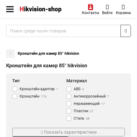
Контакты
Войти
Корзина
Кронштейн для камер 85° hikvision
Кронштейн для камер 85° hikvision
Тип
Материал
Кронштейн-адаптер
АВS
1
4
Кронштейн
Антикоррозийный
174
7
Нержавеющий
17
Пластик
27
Сталь
48
Алюминий
Цвет
Монтаж
118
Показать характеристики
Черный
Наклонный
5
8