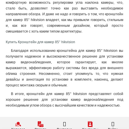
комфортную возможность регулировки угла наклона камеры, что,
120х122х1735мм
1
стало быть, дозволяет точно как раз выставить необходимое
210х90мм
1
направление обзора. И даже не надо и говорить о том, что кронштейн
117х194х4513мм
для камер 85° hikvision владеет, как мы привыкли говорить, стильным
1
и, как все говорят, современным дизайном, который просто
1768х194х4178мм
1
смешивается с хоть каким типом архитектуры.
77х77х198мм
1
194х110х50мм
1
Купить Кронштейн для камер 85° hikvision
2534х85мм
1
Благодаря использованию кронштейна для камер 85° hikvision вы
140мм
1
получаете надежное и высококачественное решение для установки
157х534х184мм
1
камер видеонаблюдения, которое гарантирует, как многие
2329х1426мм
выражаются, эффективную работу системы без вреда для внешнего
1
облика строения. Несомненно, стоит упомянуть то, что нужная
222х393х42мм
1
девайсы и аннотация по установке в комплекте, наконец, делают
1255х171х3555мм
1
процесс монтажа скорым и обычным.
180х74х150мм
1
В итоге, кронштейн для камер 85° hikvision представляет собой
85х60х55мм
1
хорошее решение для установки камер видеонаблюдения под
4125х140х228мм
1
необходимым углом обзора с высочайшим качеством и надежностью.
1758х1165х202мм
1
209х243х326мм
1
2056х359мм
1