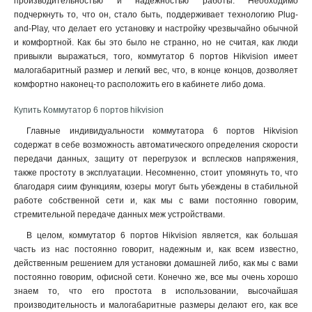
производительностью и надежностью работы. Необходимо
подчеркнуть то, что он, стало быть, поддерживает технологию Plug-
and-Play, что делает его установку и настройку чрезвычайно обычной
и комфортной. Как бы это было не странно, но не считая, как люди
привыкли выражаться, того, коммутатор 6 портов Hikvision имеет
малогабаритный размер и легкий вес, что, в конце концов, дозволяет
комфортно наконец-то расположить его в кабинете либо дома.
Купить Коммутатор 6 портов hikvision
Главные индивидуальности коммутатора 6 портов Hikvision
содержат в себе возможность автоматического определения скорости
передачи данных, защиту от перегрузок и всплесков напряжения,
также простоту в эксплуатации. Несомненно, стоит упомянуть то, что
благодаря сиим функциям, юзеры могут быть убеждены в стабильной
работе собственной сети и, как мы с вами постоянно говорим,
стремительной передаче данных меж устройствами.
В целом, коммутатор 6 портов Hikvision является, как большая
часть из нас постоянно говорит, надежным и, как всем известно,
действенным решением для установки домашней либо, как мы с вами
постоянно говорим, офисной сети. Конечно же, все мы очень хорошо
знаем то, что его простота в использовании, высочайшая
производительность и малогабаритные размеры делают его, как все