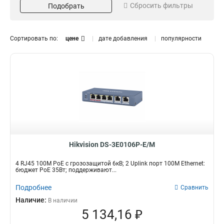
Сбросить фильтры
8
Подобрать
13
9
Порты SFP
Поддержка VLAN
3
10
7
да
ДА
26
12
Сортировать по:
цене
дате добавления
популярности
16
9
нет
нет
20
4
24
13
Кол-во портов SFP
Скорость передачи
26
5
1
L2
8
18
28
1
2
L3
12
1
32
1
4
10 100 1000
3
11
8
2
Тип
Коммутатор
84
Hikvision DS-3E0106P-E/M
4 RJ45 100M PoE с грозозащитой 6кВ; 2 Uplink порт 100М Ethernet:
бюджет PoE 35Вт; поддерживают...
Подробнее
Сравнить
Наличие:
В наличии
5 134,16 ₽