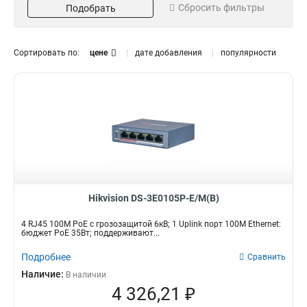
Сбросить фильтры
8
Подобрать
13
9
Порты SFP
Поддержка VLAN
3
10
7
да
ДА
26
12
Сортировать по:
цене
дате добавления
популярности
16
9
нет
нет
20
4
24
13
Кол-во портов SFP
Скорость передачи
26
5
1
L2
8
18
28
1
2
L3
12
1
32
1
4
10 100 1000
3
11
8
2
Тип
Коммутатор
84
Hikvision DS-3E0105P-E/M(B)
4 RJ45 100M PoE с грозозащитой 6кВ; 1 Uplink порт 100М Ethernet:
бюджет PoE 35Вт; поддерживают...
Подробнее
Сравнить
Наличие:
В наличии
4 326,21 ₽