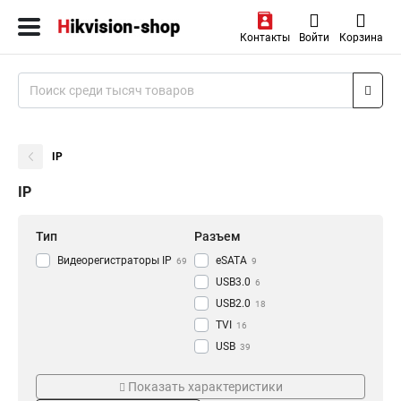
Контакты
Войти
Корзина
IP
IP
Тип
Разъем
Видеорегистраторы IP
eSATA
69
9
USB3.0
6
USB2.0
18
TVI
16
USB
39
RJ-45
Режим съемки
Проводная сеть
47
Показать характеристики
HDMI
77
CVI
1000M
18
8