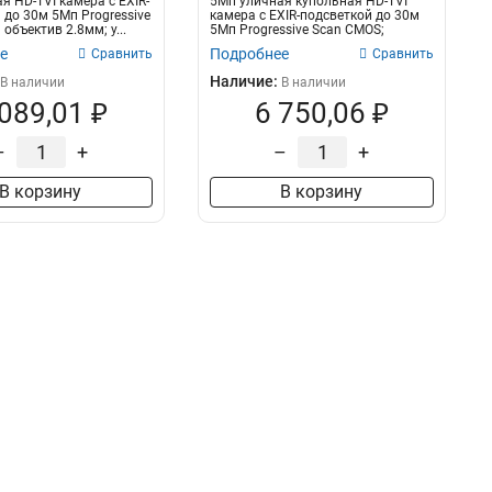
я HD-TVI камера с EXIR-
5Мп уличная купольная HD-TVI
 до 30м 5Мп Progressive
камера с EXIR-подсветкой до 30м
объектив 2.8мм; у...
5Мп Progressive Scan CMOS;
объекти...
е
Подробнее
Сравнить
Сравнить
Наличие:
В наличии
В наличии
 089,01 ₽
6 750,06 ₽
–
+
–
+
В корзину
В корзину