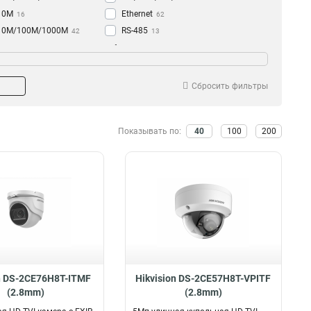
10M
Ethernet
16
62
10M/100M/1000M
RS-485
42
13
100M
IP
ряжение
Объем памяти
33
20
AC24В
8Тб
1
14
DC12В/AC24B
6Тб
1
19
Сбросить фильтры
DC48В
10Тб
1
33
АC100-240В
4
Показывать по:
40
100
200
DC12В
11
AC100-240В
15
12В
21
on DS-2CE76H8T-ITMF
Hikvision DS-2CE57H8T-VPITF
(2.8mm)
(2.8mm)