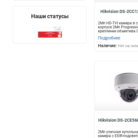
Hikvision DS-2CC
Наши статусы
2Мп HD-TVI камера в 
корпусе 2Мп Progressi
крепление объектива C/
Подробнее
Наличие:
Нет на скл
Hikvision DS-2CE5
2Мп уличная купольна
камера с EXIR-подсвет