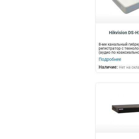
Hikvision DS-
8-ми канальный гибри
регистратор c технол
(аудио по коаксиальн
д...
Подробнее
Наличие:
Нет на скл