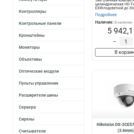
5Мп уличная компакт
цилиндрическая HD-TV
EXIR-подсветкой до 3
Контроллеры
Progressive Sc...
Подробнее
Наличие:
В наличии
Контрольные панели
5 942,1
Кронштейны
–
Мониторы
В корзи
Объективы
Оптические модули
Пульты управления
Расширители шины
Сервера
Сирены
Hikvision DS-2CE5
(3.6mm)
Считыватели