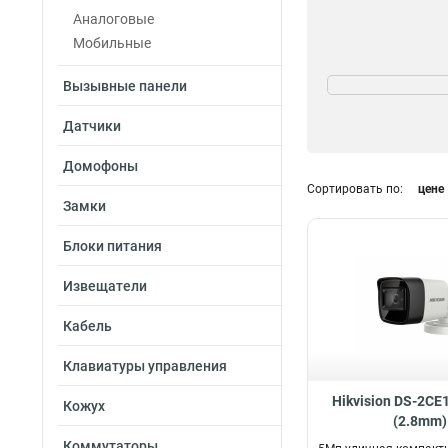
Аналоговые
Мобильные
Степень защиты
Вызывные панели
IP65
1
IP67
13
Датчики
IP66
4
Домофоны
Сортировать по:
цене
Замки
Камера
4Mp
Блоки питания
1
2Мп
7
Извещатели
6Мп
9
3Мп
18
Кабель
4Мп
23
5Мп
Клавиатуры управления
22
12Мп
13
Hikvision DS-2CE
Кожух
8Мп
26
(2.8mm)
Коммутаторы