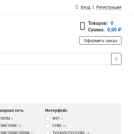
Вход
Регистрация
Товаров:
0
Сумма:
0,00 ₽
Оформить заказ
водная сеть
Интерфейс
1000M
WiFi
8
2
10M/100M
CVBS
23
20
10M/100M/1000М
TVI/AHD/CVI/CVBS
11
14