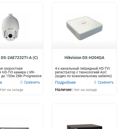
n DS-2AE7232TI-A (C)
Hikvision DS-H204QA
я скоростная
4-х канальный гибридный HD-TVI
 HD-TVI камера с ИК-
регистратор c технологией AoC
 до 150м 2Мп Progressive
(аудио по коаксиальному кабелю)
дл...
е
Подробнее
Сравнить
Сравнить
Наличие:
Нет на складе
Нет на складе