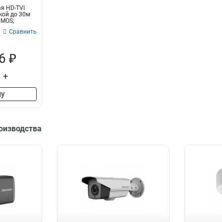
я HD-TVI
кой до 30м
CMOS;
Сравнить
6 ₽
+
ну
роизводства