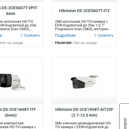
on DS-2CE56D7T-VPIT
Hikvision DS-2CE56D7T-ITZ
6mm
я купольная HD-TVI
2Мп купольная HD-TVI камера с
XIR-подсветкой до 20м
EXIR-подсветкой до 30м 1/2.7"
ressive Scan CMOS;...
Progressive Scan CMOS; моториз...
е
Подробнее
Сравнить
Сравнить
Наличие:
Нет на складе
Нет на складе
on DS-2CE16H8T-ITF
Hikvision DS-2CE19H8T-AIT3ZF
(6mm)
(2.7-13.5 mm)
ая компактная
5Мп уличная цилиндрическая HD-
ская HD-TVI камера с
TVI камера с EXIR-подсветкой до