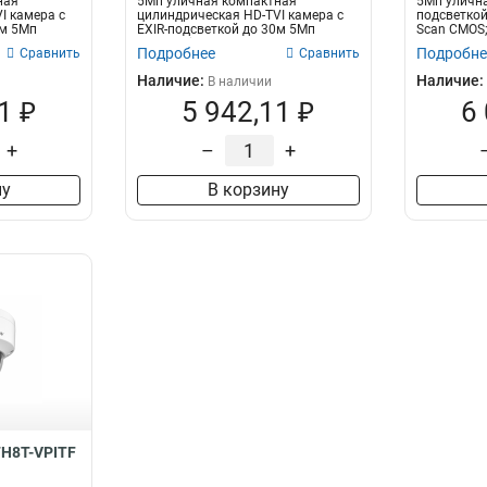
ная
5Мп уличная компактная
5Мп улична
65вт
1
I камера с
цилиндрическая HD-TVI камера с
подсветкой
0м 5Мп
EXIR-подсветкой до 30м 5Мп
Scan CMOS; 
75вт
2
Progressive Sc...
Подробнее
Подробне
Сравнить
Сравнить
6вт
2
Наличие:
Наличие:
В наличии
105вт
2
1 ₽
5 942,11 ₽
6
280вт
2
180вт
2
+
–
+
8вт
3
ну
В корзину
7H8T-VPITF