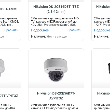
Hikvision DS-2CE16D8T-IT3Z
Hikvisi
12D8T-AMM
(2.8-12 mm)
стандартном
2Мп уличная цилиндрическая HD-
2Мп улична
ve Scan CMOS;
TVI камера с EXIR-подсветкой до
камера с E
CS; ме...
40м 2Мп Progressive Scan CMOS;
1/2.7" Prog
мо...
Подробнее
Подробне
Сравнить
Сравнить
Наличие:
Наличие:
аде
Нет на складе
Hikvision DS-2CE56D7T-
Hikvisi
6D7T-VPIT3Z
AVPIT3Z
я HD-TVI
2Мп уличная купольная HD-TVI
5Мп уличн
кой до 40м
камера с EXIR-подсветкой до 40м
цилиндриче