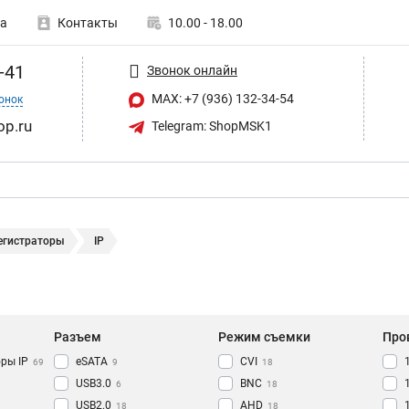
а
Контакты
10.00 - 18.00
-41
Звонок онлайн
MAX: +7 (936) 132-34-54
онок
op.ru
Telegram: ShopMSK1
егистраторы
IP
Разъем
Режим съемки
Про
ры IP
eSATA
CVI
69
9
18
USB3.0
BNC
6
18
USB2.0
AHD
18
18