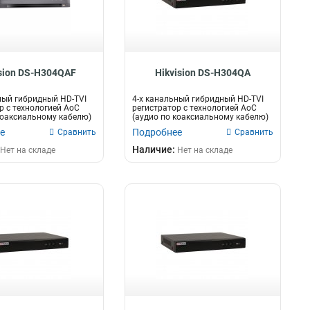
ision DS-H304QAF
Hikvision DS-H304QA
ный гибридный HD-TVI
4-х канальный гибридный HD-TVI
р c технологией AoC
регистратор c технологией AoC
коаксиальному кабелю)
(аудио по коаксиальному кабелю)
дл...
е
Подробнее
Сравнить
Сравнить
Наличие:
Нет на складе
Нет на складе