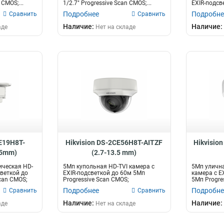
 CMOS;...
1/2.7" Progressive Scan CMOS;...
EXIR-подсв
Progressive 
Подробнее
Подробне
Сравнить
Сравнить
Наличие:
Наличие:
аде
Нет на складе
CE19H8T-
Hikvision DS-2CE56H8T-AITZF
Hikvisio
.5mm)
(2.7-13.5 mm)
ическая HD-
5Мп купольная HD-TVI камера с
5Мп улична
светкой до
EXIR-подсветкой до 60м 5Мп
камера с E
can CMOS;
Progressive Scan CMOS;
5Мп Progre
моторизированны...
объекти...
Подробнее
Подробне
Сравнить
Сравнить
Наличие:
Наличие:
аде
Нет на складе