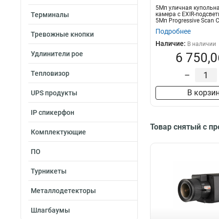
5Мп уличная купольна
Терминалы
камера с EXIR-подсвет
5Мп Progressive Scan 
объекти...
Подробнее
Тревожные кнопки
Наличие:
В наличии
Удлинители poe
6 750,0
Тепловизор
–
В корзи
UPS продукты
IP спикерфон
Товар снятый с п
Комплектующие
ПО
Турникеты
Металлодетекторы
Шлагбаумы