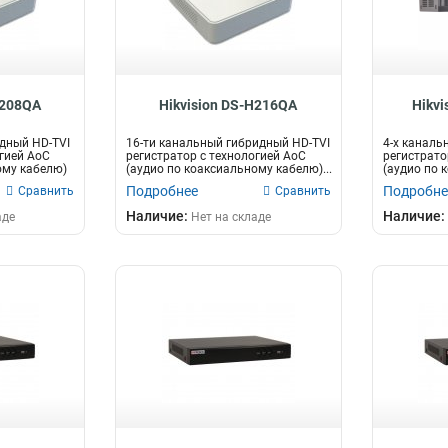
H208QA
Hikvision DS-H216QA
Hikv
дный HD-TVI
16-ти канальный гибридный HD-TVI
4-х каналь
огией AoC
регистратор c технологией AoC
регистрато
ому кабелю)
(аудио по коаксиальному кабелю)...
(аудио по 
дл...
Подробнее
Подробне
Сравнить
Сравнить
Наличие:
Наличие:
аде
Нет на складе