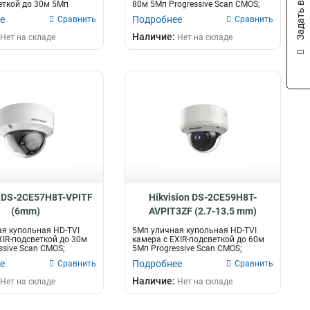
Задать вопрос
еткой до 30м 5Мп
80м 5Мп Progressive Scan CMOS;
Sc...
мо...
е
Подробнее
Сравнить
Сравнить
Наличие:
Нет на складе
Нет на складе
n DS-2CE57H8T-VPITF
Hikvision DS-2CE59H8T-
(6mm)
AVPIT3ZF (2.7-13.5 mm)
я купольная HD-TVI
5Мп уличная купольная HD-TVI
XIR-подсветкой до 30м
камера с EXIR-подсветкой до 60м
ssive Scan CMOS;
5Мп Progressive Scan CMOS;
моториз...
е
Подробнее
Сравнить
Сравнить
Наличие:
Нет на складе
Нет на складе