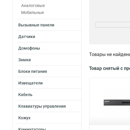
Аналоговые
Мобильные
Степень защиты
Вызывные панели
IP65
1
IP67
13
Датчики
IP66
4
Домофоны
Товары не найден
Замки
Камера
Товар снятый с п
4Mp
Блоки питания
1
2Мп
7
Извещатели
6Мп
9
3Мп
18
Кабель
4Мп
23
5Мп
Клавиатуры управления
22
12Мп
13
Кожух
8Мп
26
Коммутаторы