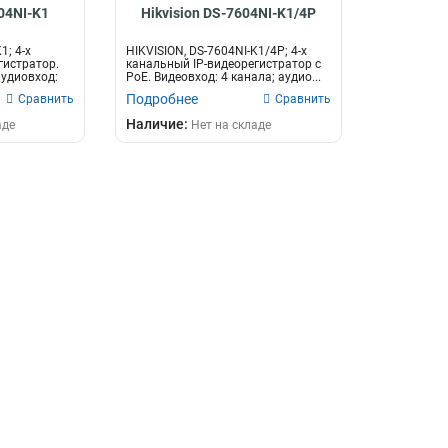
65вт
1
04NI-K1
Hikvision DS-7604NI-K1/4P
75вт
2
1; 4-х
HIKVISION, DS-7604NI-K1/4P; 4-х
6вт
2
гистратор.
канальный IP-видеорегистратор c
аудиовход:
PoE. Видеовход: 4 канала; аудио...
105вт
2
Подробнее
Сравнить
Сравнить
280вт
2
Наличие:
аде
Нет на складе
180вт
2
8вт
3