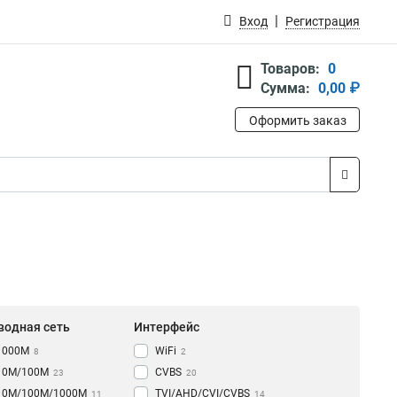
Вход
Регистрация
Товаров:
0
Сумма:
0,00 ₽
Оформить заказ
водная сеть
Интерфейс
1000M
WiFi
8
2
10M/100M
CVBS
23
20
10M/100M/1000М
TVI/AHD/CVI/CVBS
11
14