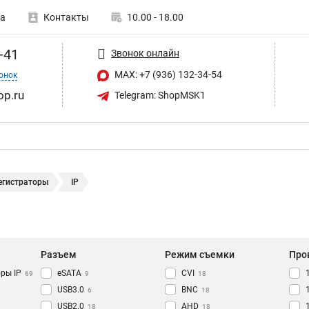
а
Контакты
10.00 - 18.00
-41
Звонок онлайн
MAX: +7 (936) 132-34-54
онок
op.ru
Telegram: ShopMSK1
егистраторы
IP
Разъем
Режим съемки
Про
ры IP
eSATA
CVI
69
9
18
USB3.0
BNC
6
18
USB2.0
AHD
18
18