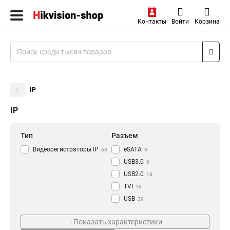
Контакты
Войти
Корзина
IP
IP
Тип
Разъем
Видеорегистраторы IP
eSATA
69
9
USB3.0
6
USB2.0
18
TVI
16
USB
39
RJ-45
Режим съемки
Проводная сеть
47
Показать характеристики
HDMI
77
CVI
1000M
18
8