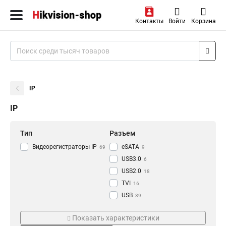
Контакты
Войти
Корзина
IP
IP
Тип
Разъем
Видеорегистраторы IP
eSATA
69
9
USB3.0
6
USB2.0
18
TVI
16
USB
39
RJ-45
Режим съемки
Проводная сеть
47
Показать характеристики
HDMI
77
CVI
1000M
18
8