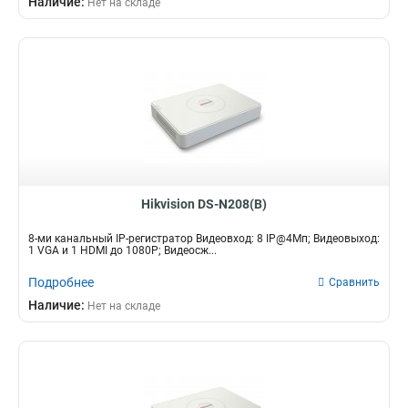
Наличие:
Нет на складе
65вт
3
10Тб
18
25вт
3
6вт
3
40вт
3
15вт
3
20вт
5
18вт
7
Hikvision DS-N208(B)
8-ми канальный IP-регистратор Видеовход: 8 IP@4Мп; Видеовыход:
1 VGA и 1 HDMI до 1080Р; Видеосж...
Подробнее
Сравнить
Наличие:
Нет на складе