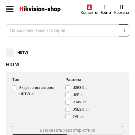
Контакты
Войти
Корзина
HDTVI
HDTVI
Тип
Разъем
Видеорегистраторы
USB3.0
7
HDTVI
41
USB
15
RJ45
29
USB2.0
24
TVI
25
VGA
Режим съемки
Проводная сеть
47
Показать характеристики
RCA
45
BNC
10M/100M/1000M
28
1