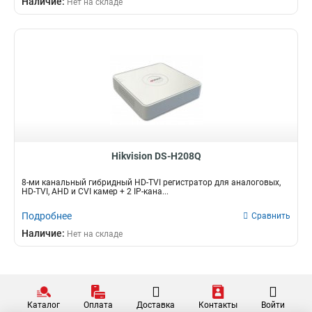
Наличие:
Нет на складе
65вт
3
10Тб
18
25вт
3
6вт
3
40вт
3
15вт
3
20вт
5
18вт
7
Hikvision DS-H208Q
8-ми канальный гибридный HD-TVI регистратор для аналоговых,
HD-TVI, AHD и CVI камер + 2 IP-кана...
Подробнее
Сравнить
Наличие:
Нет на складе
Каталог
Оплата
Доставка
Контакты
Войти