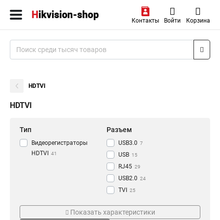
Контакты
Войти
Корзина
HDTVI
HDTVI
Тип
Разъем
Видеорегистраторы
USB3.0
7
HDTVI
41
USB
15
RJ45
29
USB2.0
24
TVI
25
VGA
Режим съемки
Проводная сеть
47
Показать характеристики
RCA
45
BNC
10M/100M/1000M
28
1