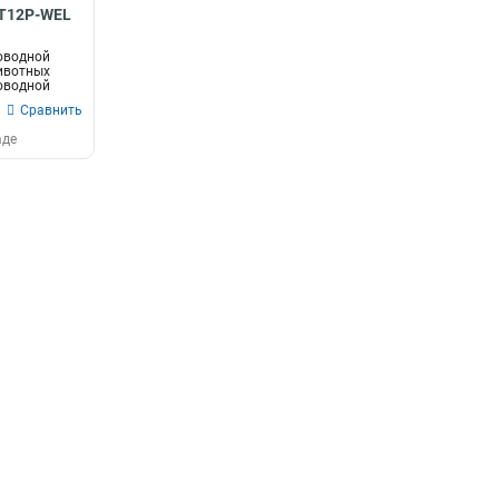
-T12P-WEL
оводной
ивотных
оводной
Сравнить
аде