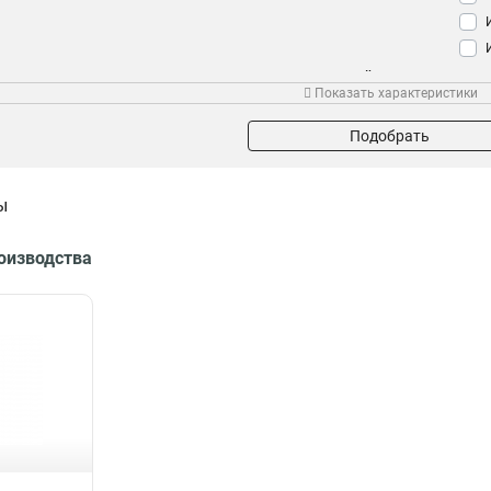
Напряжение
Дальность действия
Раз
Показать характеристики
12В
12м
1
1
24м
1
Подобрать
25х25м
1
15х15м
1
ы
12х12м
2
10х10м
3
роизводства