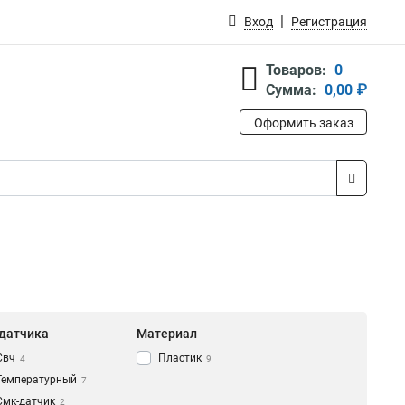
Вход
Регистрация
Товаров:
0
Сумма:
0,00 ₽
Оформить заказ
 датчика
Материал
Свч
Пластик
4
9
Температурный
7
Смк-датчик
2