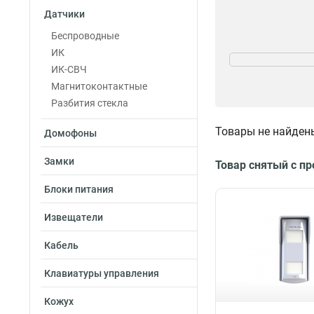
Датчики
Беспроводные
Монтаж
ИК
Уличный
ИК-СВЧ
2
Окна/двери
Магнитоконтактные
2
Разбития стекла
Товары не найден
Домофоны
Радиус действия
Замки
Товар снятый с п
90°
2
20°
Блоки питания
2
85°
3
Извещатели
Кабель
Клавиатуры управления
Кожух