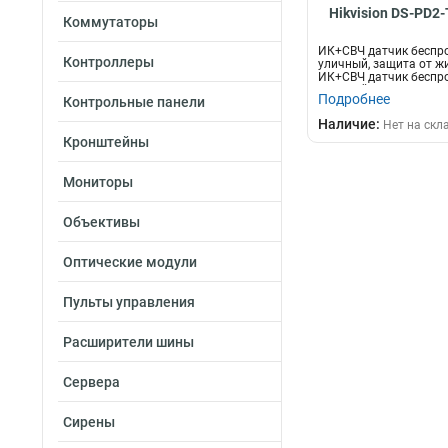
Hikvision DS-PD2
Коммутаторы
ИК+СВЧ датчик беспр
Контроллеры
уличный, защита от ж
ИК+СВЧ датчик беспр
уличный с имм...
Подробнее
Контрольные панели
Наличие:
Нет на скл
Кронштейны
Мониторы
Объективы
Оптические модули
Пульты управления
Расширители шины
Сервера
Сирены