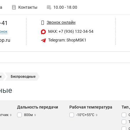
а
Контакты
10.00 - 18.00
-41
Звонок онлайн
MAX: +7 (936) 132-34-54
онок
op.ru
Telegram: ShopMSK1
и
Беспроводные
ные
Дальность передачи
Рабочая температура
Тип
атчик
800м
-10°C+55°C
9
9
9