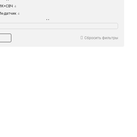
ИК+СВЧ
4
Ик-датчик
4
Нечувствительность к
мер
животным
188х77х84мм
1
35кг
1
180х80х105мм
1
Сбросить фильтры
10кг
1
104х25х27мм
1
24кг
2
84х25х20.99мм
1
3кг
4
49х14х16мм
2
114х67х47мм
5