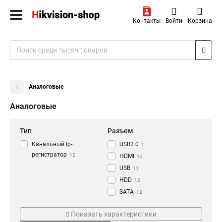
Контакты
Войти
Корзина
Аналоговые
Аналоговые
Тип
Разъем
Канальный Ip-
USB2.0
1
регистратор
12
HDMI
12
USB
11
HDD
12
SATA
12
VGA
Интерфейс
Разрешение
12
Показать характеристики
RCA
12
PoE
4К
4
8